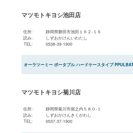
マツモトキヨシ池田店
住所
:
静岡県磐田市池田１６２-１６
読み
:
しずおかけんいわたし
TEL
:
0538-39-1900
オーラツーミー ポータブル ハードケースタイプ PPULBA
マツモトキヨシ菊川店
住所
:
静岡県菊川市堀之内５８０-１
読み
:
しずおかけんきくがわし
TEL
:
0537-37-1900