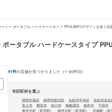
ーミー ポータブル ハードケースタイプ PPULBATUデザインを扱う店
ポータブル ハードケースタイプ PPU
41
件
の店舗が見つかりました
（1~20件目）
市区町村を選ぶ
静岡市葵区
静岡市駿河区
浜松市中央区
浜松市浜名
富士市
磐田市
掛川市
御殿場市
袋井市
下田市
東伊豆町（賀茂郡）
南伊豆町（賀茂郡）
松崎町（賀