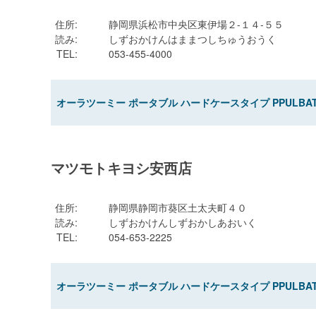
住所
:
静岡県浜松市中央区東伊場２-１４-５５
読み
:
しずおかけんはままつしちゅうおうく
TEL
:
053-455-4000
オーラツーミー ポータブル ハードケースタイプ PPULBA
マツモトキヨシ安西店
住所
:
静岡県静岡市葵区土太夫町４０
読み
:
しずおかけんしずおかしあおいく
TEL
:
054-653-2225
オーラツーミー ポータブル ハードケースタイプ PPULBA