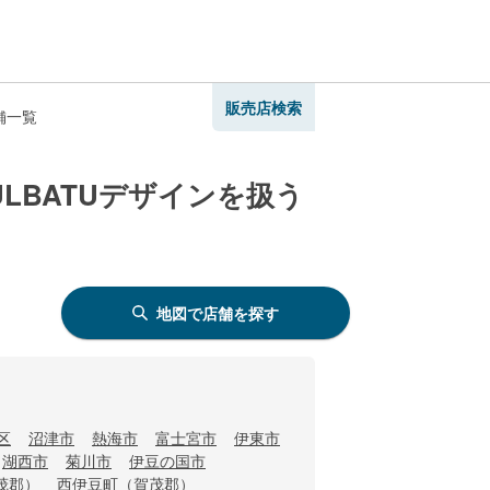
販売店検索
舗一覧
LBATUデザインを扱う
地図で店舗を探す
区
沼津市
熱海市
富士宮市
伊東市
湖西市
菊川市
伊豆の国市
茂郡）
西伊豆町（賀茂郡）