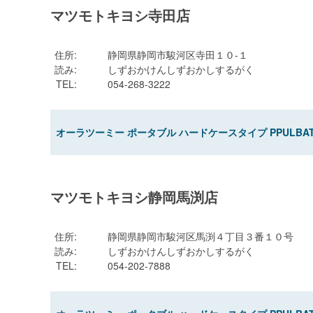
マツモトキヨシ寺田店
住所
:
静岡県静岡市駿河区寺田１０-１
読み
:
しずおかけんしずおかしするがく
TEL
:
054-268-3222
オーラツーミー ポータブル ハードケースタイプ PPULBA
マツモトキヨシ静岡馬渕店
住所
:
静岡県静岡市駿河区馬渕４丁目３番１０号
読み
:
しずおかけんしずおかしするがく
TEL
:
054-202-7888