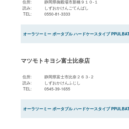
住所
:
静岡県御殿場市新橋９１０-１
読み
:
しずおかけんごてんばし
TEL
:
0550-81-3333
オーラツーミー ポータブル ハードケースタイプ PPULBA
マツモトキヨシ富士比奈店
住所
:
静岡県富士市比奈２６３-２
読み
:
しずおかけんふじし
TEL
:
0545-39-1655
オーラツーミー ポータブル ハードケースタイプ PPULBA