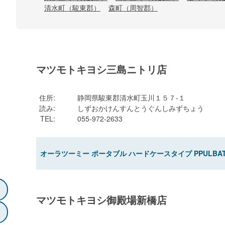
清水町（駿東郡）
森町（周智郡）
マツモトキヨシ三島ニトリ店
住所
:
静岡県駿東郡清水町玉川１５７-１
読み
:
しずおかけんすんとうぐんしみずちょう
TEL
:
055-972-2633
オーラツーミー ポータブル ハードケースタイプ PPULBA
マツモトキヨシ御殿場新橋店