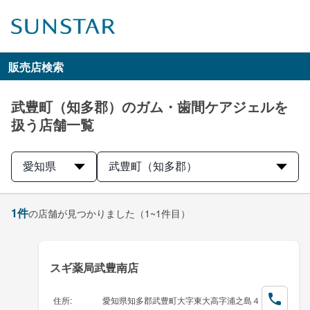
販売店検索
武豊町（知多郡）のガム・歯間ケアジェルを
扱う店舗一覧
愛知県
武豊町（知多郡）
1
件
の店舗が見つかりました
（1~1件目）
スギ薬局武豊南店
住所
:
愛知県知多郡武豊町大字東大高字浦之島４