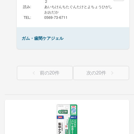
２
読み
:
あいちけんちたぐんたけとよちょうひがし
おおだか
TEL
:
0569-73-6711
ガム・歯間ケアジェル
前の
20
件
次の
20
件