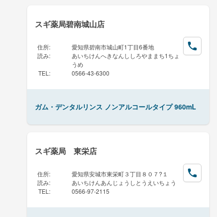
スギ薬局碧南城山店
住所
:
愛知県碧南市城山町1丁目6番地
読み
:
あいちけんへきなんししろやままち1ちょ
うめ
TEL
:
0566-43-6300
ガム・デンタルリンス ノンアルコールタイプ 960mL
スギ薬局 東栄店
住所
:
愛知県安城市東栄町３丁目８０７?１
読み
:
あいちけんあんじょうしとうえいちょう
TEL
:
0566-97-2115