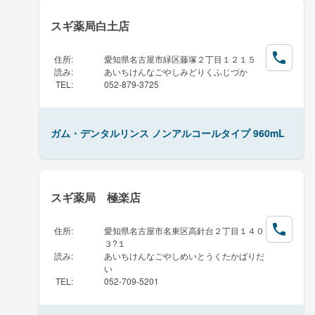
スギ薬局白土店
住所
:
愛知県名古屋市緑区藤塚２丁目１２１５
読み
:
あいちけんなごやしみどりくふじづか
TEL
:
052-879-3725
ガム・デンタルリンス ノンアルコールタイプ 960mL
スギ薬局 極楽店
住所
:
愛知県名古屋市名東区高針台２丁目１４０
３?１
読み
:
あいちけんなごやしめいとうくたかばりだ
い
TEL
:
052-709-5201