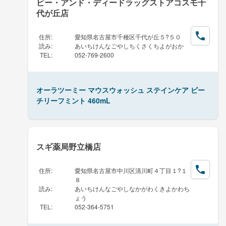
ビー・アンド・ディードラッグストアコスモ千
代が丘店
住所
:
愛知県名古屋市千種区千代が丘５?５０
読み
:
あいちけんなごやしちくさくちよがおか
TEL
:
052-769-2600
オーラツーミー マウスウォッシュ ステインケア ピー
チリーフミント 460mL
スギ薬局野立橋店
住所
:
愛知県名古屋市中川区清川町４丁目１?１
８
読み
:
あいちけんなごやしなかがわくきよかわち
ょう
TEL
:
052-364-5751