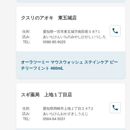
クスリのアオキ 東五城店
住所
:
愛知県一宮市東五城字南田尾５８?１
読み
:
あいちけんいちのみやしひがしいつしろ
TEL
:
0586-85-9025
オーラツーミー マウスウォッシュ ステインケア ピー
チリーフミント 460mL
スギ薬局 上地１丁目店
住所
:
愛知県岡崎市上地１丁目２４?２
読み
:
あいちけんおかざきしうえじ
TEL
:
0564-64-5031