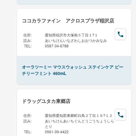
ココカラファイン アクロスプラザ稲沢店
住所
:
愛知県稲沢市大塚南５丁目１?１
読み
:
あいちけんいなざわしおおつかみなみ
TEL
:
0587-34-6788
オーラツーミー マウスウォッシュ ステインケア ピー
チリーフミント 460mL
ドラッグユタカ東郷店
住所
:
愛知県愛知郡東郷町白鳥２丁目１６?１２
読み
:
あいちけんあいちぐんとうごうちょうしら
とり
TEL
:
0561-39-4422