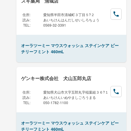
スギ薬局 清城店
住所
:
愛知県半田市清城町３丁目５?２
読み
:
あいちけんはんだしせいしろちょう
TEL
:
0569-32-3391
オーラツーミー マウスウォッシュ ステインケア ピー
チリーフミント 460mL
ゲンキー株式会社 犬山五郎丸店
住所
:
愛知県犬山市大字五郎丸字稲葉組３６?１
読み
:
あいちけんいぬやましごろうまる
TEL
:
050-1782-1100
オーラツーミー マウスウォッシュ ステインケア ピー
チリーフミント 460mL