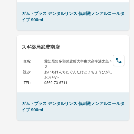
ガム・プラス デンタルリンス 低刺激ノンアルコールタ
イプ 900mL
スギ薬局武豊南店
住所
:
愛知県知多郡武豊町大字東大高字浦之島４
２
読み
:
あいちけんちたぐんたけとよちょうひがし
おおだか
TEL
:
0569-73-6711
ガム・プラス デンタルリンス 低刺激ノンアルコールタ
イプ 900mL