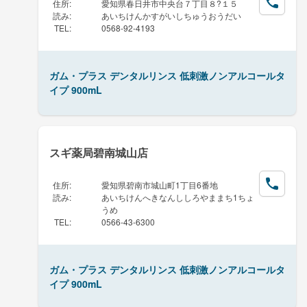
住所
:
愛知県春日井市中央台７丁目８?１５
読み
:
あいちけんかすがいしちゅうおうだい
TEL
:
0568-92-4193
ガム・プラス デンタルリンス 低刺激ノンアルコールタ
イプ 900mL
スギ薬局碧南城山店
住所
:
愛知県碧南市城山町1丁目6番地
読み
:
あいちけんへきなんししろやままち1ちょ
うめ
TEL
:
0566-43-6300
ガム・プラス デンタルリンス 低刺激ノンアルコールタ
イプ 900mL