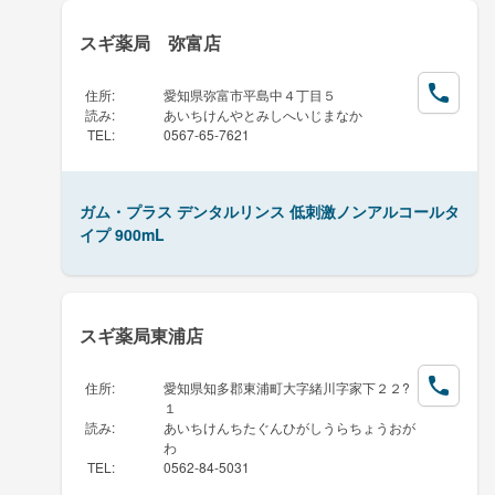
スギ薬局 弥富店
住所
:
愛知県弥富市平島中４丁目５
読み
:
あいちけんやとみしへいじまなか
TEL
:
0567-65-7621
ガム・プラス デンタルリンス 低刺激ノンアルコールタ
イプ 900mL
スギ薬局東浦店
住所
:
愛知県知多郡東浦町大字緒川字家下２２?
１
読み
:
あいちけんちたぐんひがしうらちょうおが
わ
TEL
:
0562-84-5031