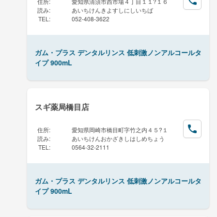
住所
:
愛知県清須市西市場４丁目１１?１６
読み
:
あいちけんきよすしにしいちば
TEL
:
052-408-3622
ガム・プラス デンタルリンス 低刺激ノンアルコールタ
イプ 900mL
スギ薬局橋目店
住所
:
愛知県岡崎市橋目町字竹之内４５?１
読み
:
あいちけんおかざきしはしめちょう
TEL
:
0564-32-2111
ガム・プラス デンタルリンス 低刺激ノンアルコールタ
イプ 900mL