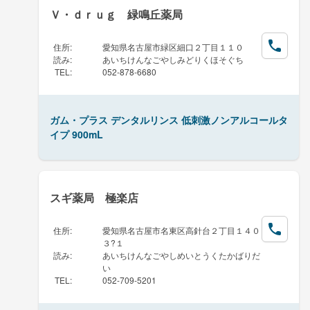
Ｖ・ｄｒｕｇ 緑鳴丘薬局
住所
:
愛知県名古屋市緑区細口２丁目１１０
読み
:
あいちけんなごやしみどりくほそぐち
TEL
:
052-878-6680
ガム・プラス デンタルリンス 低刺激ノンアルコールタ
イプ 900mL
スギ薬局 極楽店
住所
:
愛知県名古屋市名東区高針台２丁目１４０
３?１
読み
:
あいちけんなごやしめいとうくたかばりだ
い
TEL
:
052-709-5201