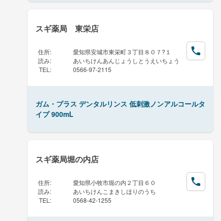
スギ薬局 東栄店
住所
:
愛知県安城市東栄町３丁目８０７?１
読み
:
あいちけんあんじょうしとうえいちょう
TEL
:
0566-97-2115
ガム・プラス デンタルリンス 低刺激ノンアルコールタ
イプ 900mL
スギ薬局堀の内店
住所
:
愛知県小牧市堀の内２丁目６０
読み
:
あいちけんこまきしほりのうち
TEL
:
0568-42-1255