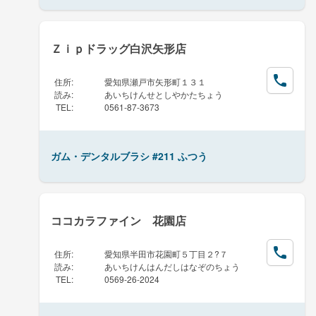
Ｚｉｐドラッグ白沢矢形店
住所
:
愛知県瀬戸市矢形町１３１
読み
:
あいちけんせとしやかたちょう
TEL
:
0561-87-3673
ガム・デンタルブラシ #211 ふつう
ココカラファイン 花園店
住所
:
愛知県半田市花園町５丁目２?７
読み
:
あいちけんはんだしはなぞのちょう
TEL
:
0569-26-2024