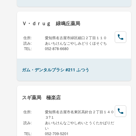
Ｖ・ｄｒｕｇ 緑鳴丘薬局
住所
:
愛知県名古屋市緑区細口２丁目１１０
読み
:
あいちけんなごやしみどりくほそぐち
TEL
:
052-878-6680
ガム・デンタルブラシ #211 ふつう
スギ薬局 極楽店
住所
:
愛知県名古屋市名東区高針台２丁目１４０
３?１
読み
:
あいちけんなごやしめいとうくたかばりだ
い
TEL
:
052-709-5201