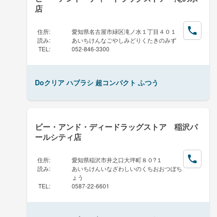
店
住所
:
愛知県名古屋市緑区滝ノ水１丁目４０１
読み
:
あいちけんなごやしみどりくたきのみず
TEL
:
052-846-3300
Doクリア ハブラシ 超コンパクト ふつう
ビー・アンド・ディードラッグストア 稲沢パ
ールシティ店
住所
:
愛知県稲沢市井之口大坪町８０?１
読み
:
あいちけんいなざわしいのくちおおつぼち
ょう
TEL
:
0587-22-6601