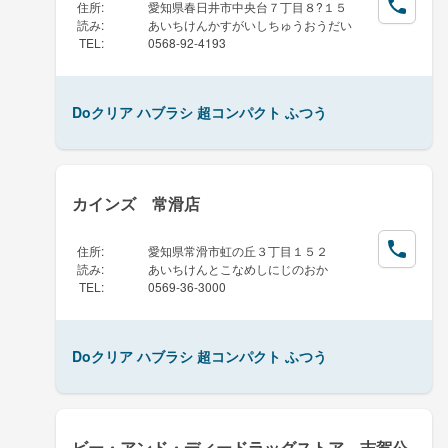
住所
:
愛知県春日井市中央台７丁目８?１５
読み
:
あいちけんかすがいしちゅうおうだい
TEL
:
0568-92-4193
Doクリア ハブラシ 超コンパクト ふつう
カインズ 常滑店
住所
:
愛知県常滑市虹の丘３丁目１５２
読み
:
あいちけんとこなめしにじのおか
TEL
:
0569-36-3000
Doクリア ハブラシ 超コンパクト ふつう
ビー・アンド・ディードラッグストア 志賀公