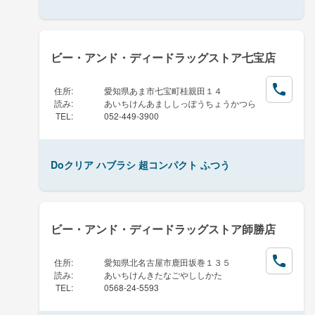
ビー・アンド・ディードラッグストア七宝店
住所
:
愛知県あま市七宝町桂親田１４
読み
:
あいちけんあまししっぽうちょうかつら
TEL
:
052-449-3900
Doクリア ハブラシ 超コンパクト ふつう
ビー・アンド・ディードラッグストア師勝店
住所
:
愛知県北名古屋市鹿田坂巻１３５
読み
:
あいちけんきたなごやししかた
TEL
:
0568-24-5593