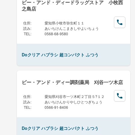
ビー・アンド・ディードラッグストア 小牧西
之島店
住所
:
愛知県小牧市弥生町１１
読み
:
あいちけんこまきしやよいちょう
TEL
:
0568-68-9580
Doクリア ハブラシ 超コンパクト ふつう
ビー・アンド・ディー調剤薬局 刈谷一ツ木店
住所
:
愛知県刈谷市一ツ木町２丁目５?１２
読み
:
あいちけんかりやしひとつぎちょう
TEL
:
0566-91-8406
Doクリア ハブラシ 超コンパクト ふつう