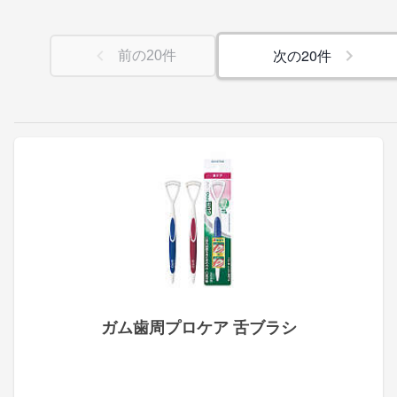
次の
20
件
前の
20
件
ガム歯周プロケア 舌ブラシ