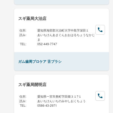
スギ薬局大治店
住所
:
愛知県海部郡大治町大字中島字深田１
読み
:
あいちけんあまぐんおおはるちょうなかじ
ま
TEL
:
052-449-7747
ガム歯周プロケア 舌ブラシ
スギ薬局開明店
住所
:
愛知県一宮市奥町字田畑３１?１
読み
:
あいちけんいちのみやしおくちょう
TEL
:
0586-43-2971