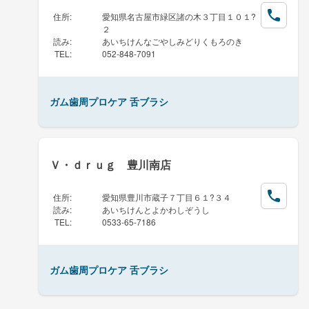
住所
:
愛知県名古屋市緑区諸の木３丁目１０１?
２
読み
:
あいちけんなごやしみどりくもろのき
TEL
:
052-848-7091
ガム歯周プロケア 舌ブラシ
Ｖ・ｄｒｕｇ 豊川南店
住所
:
愛知県豊川市蔵子７丁目６１?３４
読み
:
あいちけんとよかわしぞうし
TEL
:
0533-65-7186
ガム歯周プロケア 舌ブラシ