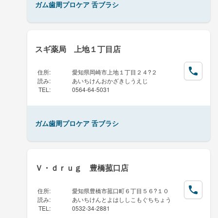
ガム歯周プロケア 舌ブラシ
スギ薬局 上地１丁目店
住所
:
愛知県岡崎市上地１丁目２４?２
読み
:
あいちけんおかざきしうえじ
TEL
:
0564-64-5031
ガム歯周プロケア 舌ブラシ
Ｖ・ｄｒｕｇ 豊橋菰口店
住所
:
愛知県豊橋市菰口町６丁目５６?１０
読み
:
あいちけんとよはししこもぐちちょう
TEL
:
0532-34-2881