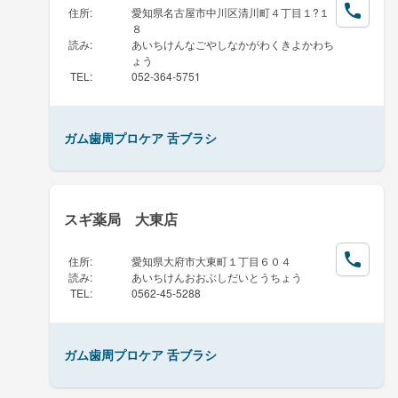
住所
:
愛知県名古屋市中川区清川町４丁目１?１
８
読み
:
あいちけんなごやしなかがわくきよかわち
ょう
TEL
:
052-364-5751
ガム歯周プロケア 舌ブラシ
スギ薬局 大東店
住所
:
愛知県大府市大東町１丁目６０４
読み
:
あいちけんおおぶしだいとうちょう
TEL
:
0562-45-5288
ガム歯周プロケア 舌ブラシ