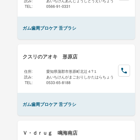
読み
:
あいちけんあんじょうしとうえいちょう
TEL
:
0566-91-0331
ガム歯周プロケア 舌ブラシ
クスリのアオキ 形原店
住所
:
愛知県蒲郡市形原町北辻４?１
読み
:
あいちけんがまごおりしかたはらちょう
TEL
:
0533-65-8188
ガム歯周プロケア 舌ブラシ
Ｖ・ｄｒｕｇ 鳴海南店