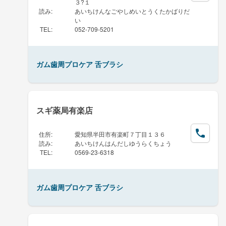
３?１
読み
:
あいちけんなごやしめいとうくたかばりだ
い
TEL
:
052-709-5201
ガム歯周プロケア 舌ブラシ
スギ薬局有楽店
住所
:
愛知県半田市有楽町７丁目１３６
読み
:
あいちけんはんだしゆうらくちょう
TEL
:
0569-23-6318
ガム歯周プロケア 舌ブラシ