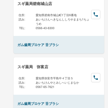
スギ薬局碧南城山店
住所
:
愛知県碧南市城山町1丁目6番地
読み
:
あいちけんへきなんししろやままち1ちょ
うめ
TEL
:
0566-43-6300
ガム歯周プロケア 舌ブラシ
スギ薬局 弥富店
住所
:
愛知県弥富市平島中４丁目５
読み
:
あいちけんやとみしへいじまなか
TEL
:
0567-65-7621
ガム歯周プロケア 舌ブラシ