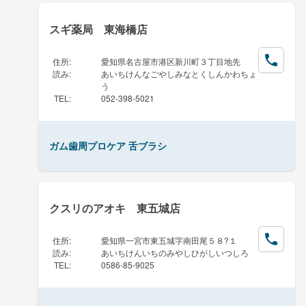
スギ薬局 東海橋店
住所
:
愛知県名古屋市港区新川町３丁目地先
読み
:
あいちけんなごやしみなとくしんかわちょ
う
TEL
:
052-398-5021
ガム歯周プロケア 舌ブラシ
クスリのアオキ 東五城店
住所
:
愛知県一宮市東五城字南田尾５８?１
読み
:
あいちけんいちのみやしひがしいつしろ
TEL
:
0586-85-9025