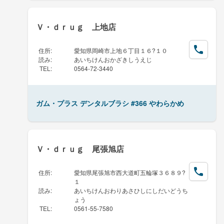
Ｖ・ｄｒｕｇ 上地店
住所
:
愛知県岡崎市上地６丁目１６?１０
読み
:
あいちけんおかざきしうえじ
TEL
:
0564-72-3440
ガム・プラス デンタルブラシ #366 やわらかめ
Ｖ・ｄｒｕｇ 尾張旭店
住所
:
愛知県尾張旭市西大道町五輪塚３６８９?
１
読み
:
あいちけんおわりあさひしにしだいどうち
ょう
TEL
:
0561-55-7580