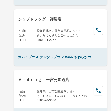
ジップドラッグ 師勝店
住所
:
愛知県北名古屋市鹿田花の木１１
読み
:
あいちけんきたなごやししかた
TEL
:
0568-24-2057
ガム・プラス デンタルブラシ #366 やわらかめ
Ｖ・ｄｒｕｇ 一宮公園通店
住所
:
愛知県一宮市公園通６丁目４
読み
:
あいちけんいちのみやしこうえんどおり
TEL
:
0586-26-3680