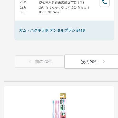
住所
:
愛知県刈谷市末広町２丁目７?８
読み
:
あいちけんかりやしすえひろちょう
TEL
:
0566-70-7467
ガム・ハグキラボ デンタルブラシ #418
次の
20
件
前の
20
件