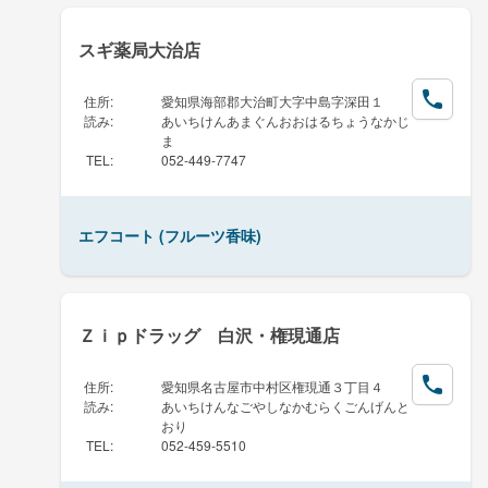
スギ薬局大治店
住所
:
愛知県海部郡大治町大字中島字深田１
読み
:
あいちけんあまぐんおおはるちょうなかじ
ま
TEL
:
052-449-7747
エフコート (フルーツ香味)
Ｚｉｐドラッグ 白沢・権現通店
住所
:
愛知県名古屋市中村区権現通３丁目４
読み
:
あいちけんなごやしなかむらくごんげんと
おり
TEL
:
052-459-5510