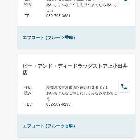
読み
:
あいちけんなごやしもりやまくむらあいち
ょう
TEL
:
052-795-3681
エフコート (フルーツ香味)
ビー・アンド・ディードラッグストア上小田井
店
住所
:
愛知県名古屋市西区南川町２８８?１
読み
:
あいちけんなごやしにしくみなみかわちょ
う
TEL
:
052-509-6293
エフコート (フルーツ香味)