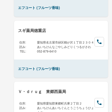
エフコート (フルーツ香味)
スギ薬局徳重店
住所
:
愛知県名古屋市緑区鶴が沢１丁目２３０４
読み
:
あいちけんなごやしみどりくつるがさわ
TEL
:
052-879-6410
エフコート (フルーツ香味)
Ｖ・ｄｒｕｇ 東郷西薬局
住所
:
愛知県愛知郡東郷町兵庫２丁目２
読み
:
あいちけんあいちぐんとうごうちょうひょ