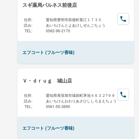
スギ薬局パルネス前後店
住所
:
愛知県豊明市前後町善江１７３５
読み
:
あいちけんとよあけしぜんごちょう
TEL
:
0562-96-2170
エフコート (フルーツ香味)
Ｖ・ｄｒｕｇ 城山店
住所
:
愛知県尾張旭市城前町茅池４６３２?９９
読み
:
あいちけんおわりあさひししろまえちょう
TEL
:
0561-55-3690
エフコート (フルーツ香味)