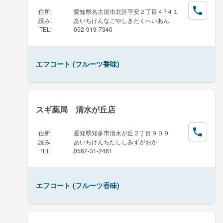
住所
:
愛知県名古屋市北区平安２丁目４?４１
読み
:
あいちけんなごやしきたくへいあん
TEL
:
052-919-7340
エフコート (フルーツ香味)
スギ薬局 清水が丘店
住所
:
愛知県知多市清水が丘２丁目９０９
読み
:
あいちけんちたししみずがおか
TEL
:
0562-31-2461
エフコート (フルーツ香味)