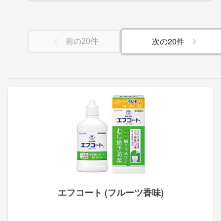
次の
20
件
前の
20
件
エフコート (フルーツ香味)