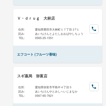
Ｖ・ｄｒｕｇ 大林店
住所
:
愛知県豊田市大林町１７丁目３?１
読み
:
あいちけんとよたしおおばやしちょう
TEL
:
0565-25-1551
エフコート (フルーツ香味)
スギ薬局 弥富店
住所
:
愛知県弥富市平島中４丁目５
読み
:
あいちけんやとみしへいじまなか
TEL
:
0567-65-7621