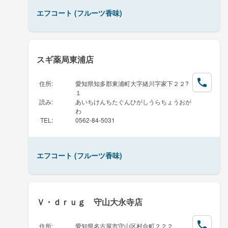
エフコート (フルーツ香味)
スギ薬局東浦店
住所
:
愛知県知多郡東浦町大字緒川字家下２２?
１
読み
:
あいちけんちたぐんひがしうらちょうおが
わ
TEL
:
0562-84-5031
エフコート (フルーツ香味)
Ｖ・ｄｒｕｇ 守山大永寺店
住所
:
愛知県名古屋市守山区村合町２２２