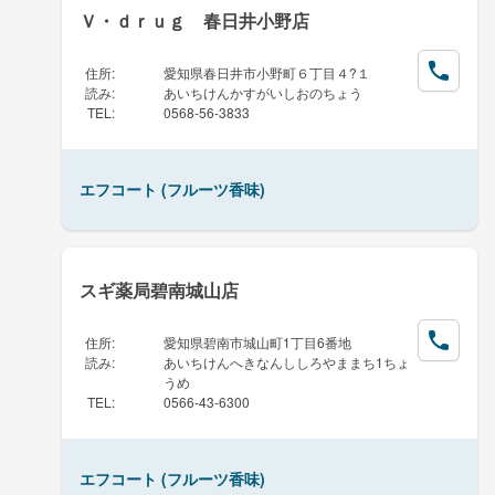
Ｖ・ｄｒｕｇ 春日井小野店
住所
:
愛知県春日井市小野町６丁目４?１
読み
:
あいちけんかすがいしおのちょう
TEL
:
0568-56-3833
エフコート (フルーツ香味)
スギ薬局碧南城山店
住所
:
愛知県碧南市城山町1丁目6番地
読み
:
あいちけんへきなんししろやままち1ちょ
うめ
TEL
:
0566-43-6300
エフコート (フルーツ香味)