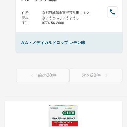
住所
:
京都府城陽市富野荒見田１１２
読み
:
きょうとふじょうようし
TEL
:
0774-56-2600
ガム・メディカルドロップ レモン味
前の
20
件
次の
20
件