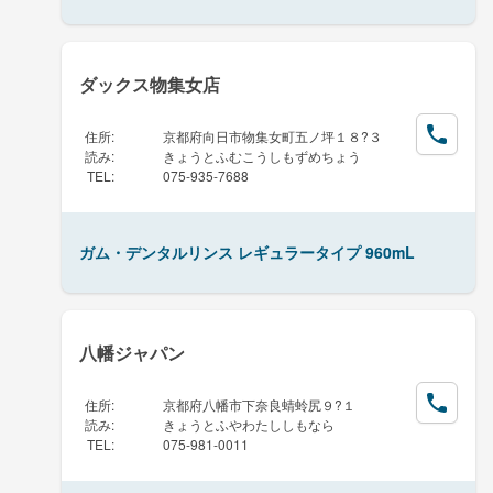
ダックス物集女店
住所
:
京都府向日市物集女町五ノ坪１８?３
読み
:
きょうとふむこうしもずめちょう
TEL
:
075-935-7688
ガム・デンタルリンス レギュラータイプ 960mL
八幡ジャパン
住所
:
京都府八幡市下奈良蜻蛉尻９?１
読み
:
きょうとふやわたししもなら
TEL
:
075-981-0011