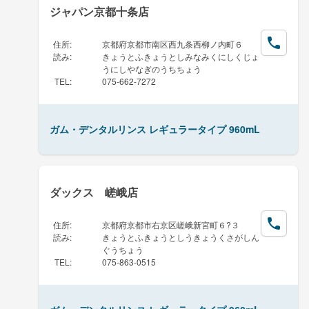
ジャパン京都十条店
住所
:
京都府京都市南区西九条西柳ノ内町６
読み
:
きょうとふきょうとしみなみくにしくじょ
うにしやなぎのうちちょう
TEL
:
075-662-7272
ガム・デンタルリンス レギュラータイプ 960mL
ダックス 嵯峨店
住所
:
京都府京都市右京区嵯峨新宮町６?３
読み
:
きょうとふきょうとしうきょうくさがしん
ぐうちょう
TEL
:
075-863-0515