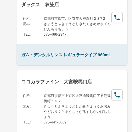
ダックス 衣笠店
住所
:
京都府京都市北区衣笠天神森町２８?２
読み
:
きょうとふきょうとしきたくきぬがさてん
じんもりちょう
TEL
:
075-466-2347
ガム・デンタルリンス レギュラータイプ 960mL
ココカラファイン 大宮鞍馬口店
住所
:
京都府京都市上京区大宮通鞍馬口下る筋違
橋町５６２
読み
:
きょうとふきょうとしかみぎょうくおおみ
やどおりくらまぐちさがるすじかいばしち
ょう
TEL
:
075-441-5069