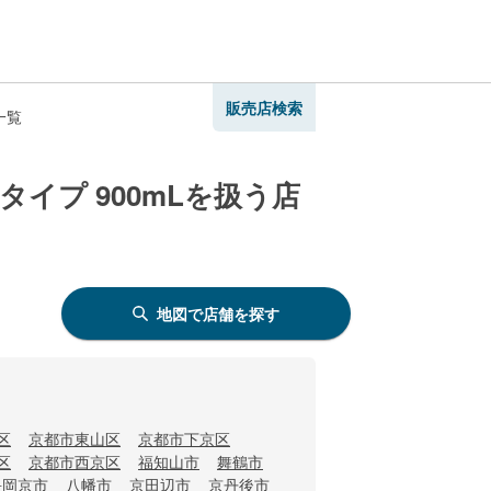
販売店検索
一覧
イプ 900mLを扱う店
地図で店舗を探す
区
京都市東山区
京都市下京区
区
京都市西京区
福知山市
舞鶴市
長岡京市
八幡市
京田辺市
京丹後市