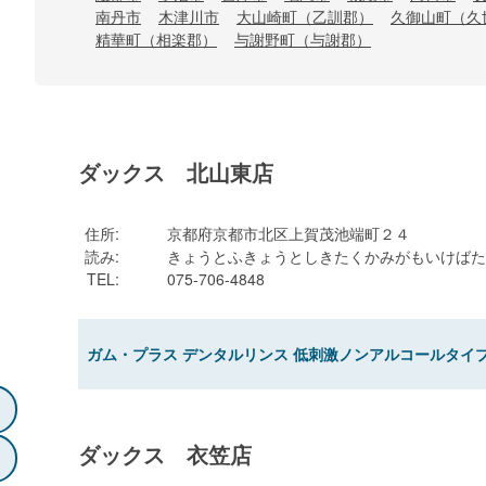
南丹市
木津川市
大山崎町（乙訓郡）
久御山町（久
精華町（相楽郡）
与謝野町（与謝郡）
ダックス 北山東店
住所
:
京都府京都市北区上賀茂池端町２４
読み
:
きょうとふきょうとしきたくかみがもいけばた
TEL
:
075-706-4848
ガム・プラス デンタルリンス 低刺激ノンアルコールタイプ 
ダックス 衣笠店