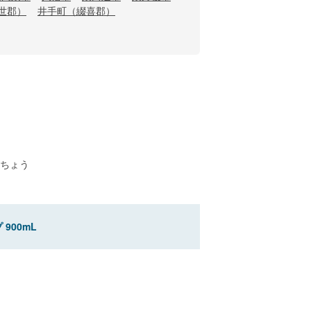
世郡）
井手町（綴喜郡）
ちょう
900mL