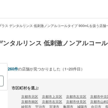
ラス デンタルリンス 低刺激ノンアルコールタイプ 900mLを扱う店舗
デンタルリンス 低刺激ノンアルコールタ
260
件
の店舗が見つかりました
（1~20件目）
市区町村を選ぶ
京都市北区
京都市上京区
京都市左京区
京都市中京
京都市南区
京都市右京区
京都市伏見区
京都市山科
綾部市
宇治市
宮津市
亀岡市
城陽市
向日市