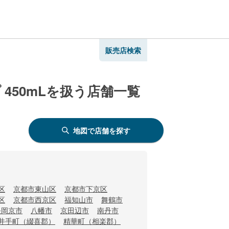
販売店検索
450mLを扱う店舗一覧
地図で店舗を探す
区
京都市東山区
京都市下京区
区
京都市西京区
福知山市
舞鶴市
長岡京市
八幡市
京田辺市
南丹市
井手町（綴喜郡）
精華町（相楽郡）