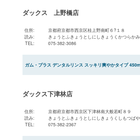
ダックス 上野橋店
住所
:
京都府京都市西京区桂上野南町６?１８
読み
:
きょうとふきょうとしにしきょうくかつらかみ
TEL
:
075-382-3086
ガム・プラス デンタルリンス スッキリ爽やかタイプ 450m
ダックス下津林店
住所
:
京都府京都市西京区下津林南大般若町８９
読み
:
きょうとふきょうとしにしきょうくしもつばや
TEL
:
075-382-2367