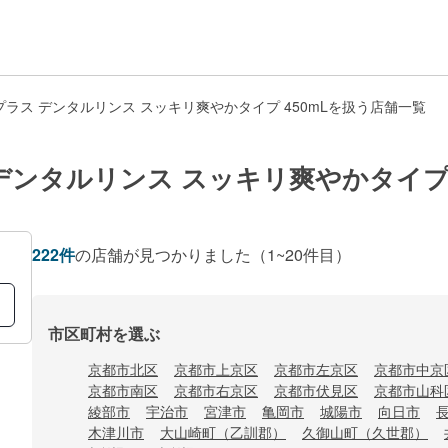
ラス デンタルリンス スッキリ爽やかタイプ 450mLを扱う店舗一覧
デンタルリンス スッキリ爽やかタイプ 
222
件
の店舗が見つかりました
（1~20件目）
市区町村を選ぶ
京都市北区
京都市上京区
京都市左京区
京都市中京
京都市南区
京都市右京区
京都市伏見区
京都市山科
綾部市
宇治市
宮津市
亀岡市
城陽市
向日市
木津川市
大山崎町（乙訓郡）
久御山町（久世郡）