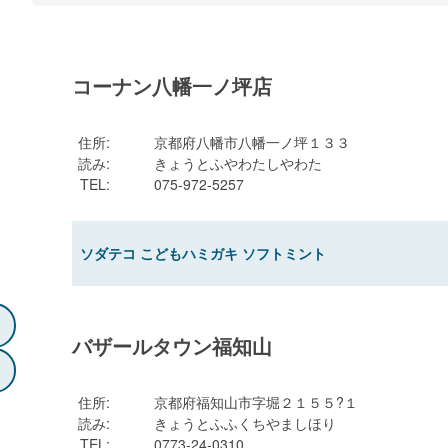
コーナン八幡一ノ坪店
住所
:
京都府八幡市八幡一ノ坪１３３
読み
:
きょうとふやわたしやわた
TEL
:
075-972-5257
ソダテコ こどもハミガキ ソフトミント
バザールタウン福知山
住所
:
京都府福知山市字堀２１５５?１
読み
:
きょうとふふくちやましほり
TEL
:
0773-24-0310