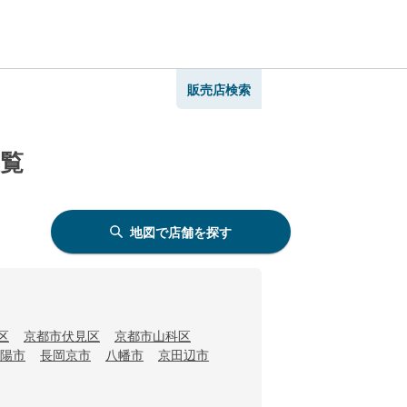
販売店検索
一覧
地図で店舗を探す
区
京都市伏見区
京都市山科区
陽市
長岡京市
八幡市
京田辺市