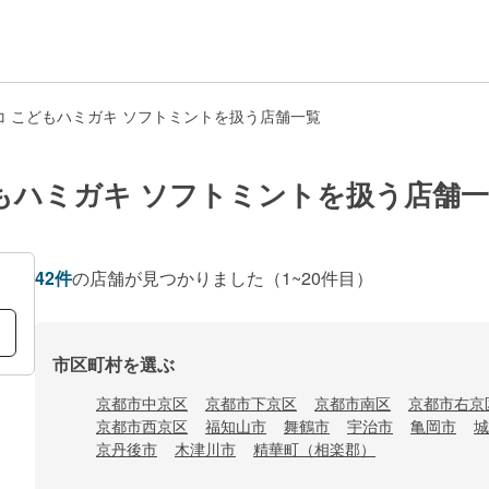
コ こどもハミガキ ソフトミントを扱う店舗一覧
もハミガキ ソフトミントを扱う店舗
42
件
の店舗が見つかりました
（1~20件目）
市区町村を選ぶ
京都市中京区
京都市下京区
京都市南区
京都市右京
京都市西京区
福知山市
舞鶴市
宇治市
亀岡市
城
京丹後市
木津川市
精華町（相楽郡）