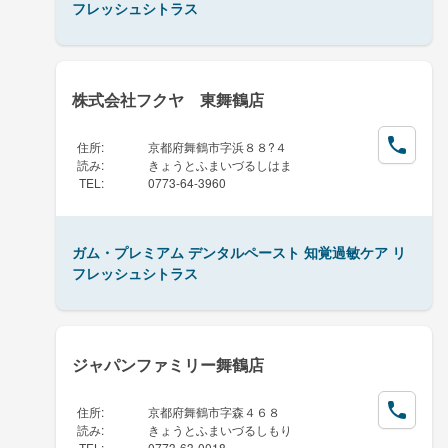
フレッシュシトラス
株式会社フクヤ 東舞鶴店
住所
:
京都府舞鶴市字浜８８?４
読み
:
きょうとふまいづるしはま
TEL
:
0773-64-3960
ガム・プレミアム デンタルペースト 知覚過敏ケア リ
フレッシュシトラス
ジャパンファミリー舞鶴店
住所
:
京都府舞鶴市字森４６８
読み
:
きょうとふまいづるしもり
TEL
:
0773-63-0018