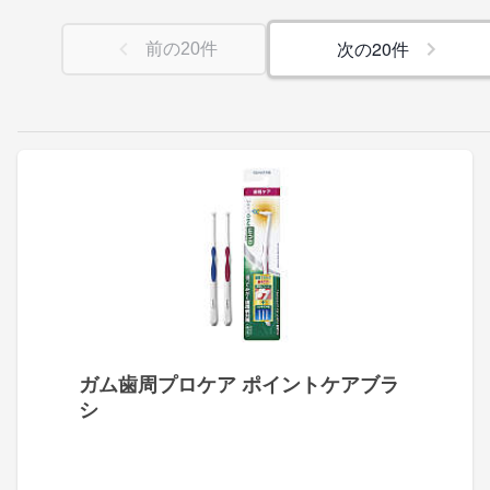
次の
20
件
前の
20
件
ガム歯周プロケア ポイントケアブラ
シ