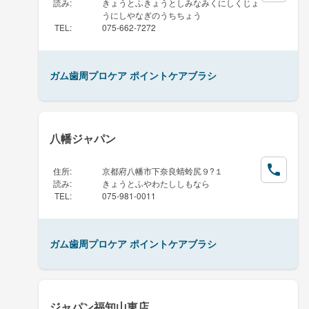
読み
:
きょうとふきょうとしみなみくにしくじょ
うにしやなぎのうちちょう
TEL
:
075-662-7272
ガム歯周プロケア ポイントケアブラシ
八幡ジャパン
住所
:
京都府八幡市下奈良蜻蛉尻９?１
読み
:
きょうとふやわたししもなら
TEL
:
075-981-0011
ガム歯周プロケア ポイントケアブラシ
ジャパン福知山東店