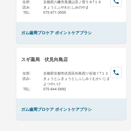
住所
:
京都府八幡市美濃山宮ノ背５８?１６
読み
:
きょうとふやわたしみのやま
TEL
:
075-971-3555
ガム歯周プロケア ポイントケアブラシ
スギ薬局 伏見向島店
住所
:
京都府京都市伏見区向島四ツ谷池７?１２
読み
:
きょうとふきょうとしふしみくむかいじま
よつやいけ
TEL
:
075-644-5692
ガム歯周プロケア ポイントケアブラシ