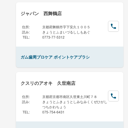
ジャパン 西舞鶴店
住所
:
京都府舞鶴市字下安久１００５
読み
:
きょうとふまいづるししもあぐ
TEL
:
0773-77-5312
ガム歯周プロケア ポイントケアブラシ
クスリのアオキ 久世南店
住所
:
京都府京都市南区久世東土川町７８
読み
:
きょうとふきょうとしみなみくくぜひがし
つちかわちょう
TEL
:
075-754-6431