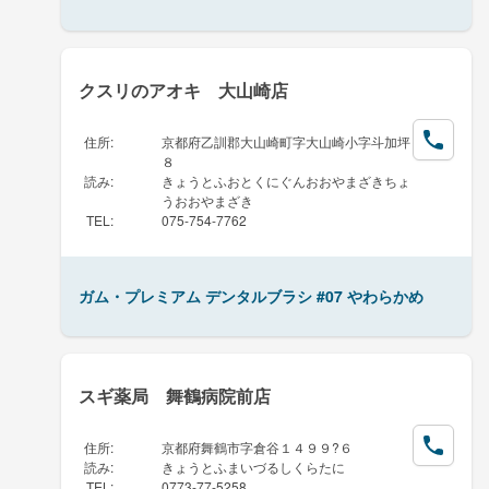
クスリのアオキ 大山崎店
住所
:
京都府乙訓郡大山崎町字大山崎小字斗加坪
８
読み
:
きょうとふおとくにぐんおおやまざきちょ
うおおやまざき
TEL
:
075-754-7762
ガム・プレミアム デンタルブラシ #07 やわらかめ
スギ薬局 舞鶴病院前店
住所
:
京都府舞鶴市字倉谷１４９９?６
読み
:
きょうとふまいづるしくらたに
TEL
:
0773-77-5258