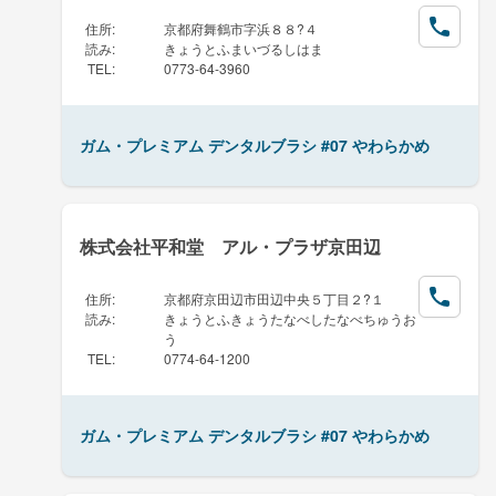
住所
:
京都府舞鶴市字浜８８?４
読み
:
きょうとふまいづるしはま
TEL
:
0773-64-3960
ガム・プレミアム デンタルブラシ #07 やわらかめ
株式会社平和堂 アル・プラザ京田辺
住所
:
京都府京田辺市田辺中央５丁目２?１
読み
:
きょうとふきょうたなべしたなべちゅうお
う
TEL
:
0774-64-1200
ガム・プレミアム デンタルブラシ #07 やわらかめ