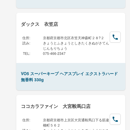
ダックス 衣笠店
住所
:
京都府京都市北区衣笠天神森町２８?２
読み
:
きょうとふきょうとしきたくきぬがさてん
じんもりちょう
TEL
:
075-466-2347
VO5 スーパーキープ ヘアスプレイ エクストラハード
無香料 330g
ココカラファイン 大宮鞍馬口店
住所
:
京都府京都市上京区大宮通鞍馬口下る筋違
橋町５６２