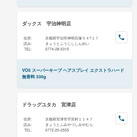
ダックス 宇治神明店
住所
:
京都府宇治市神明石塚５４?１７
読み
:
きょうとふうじししんめい
TEL
:
0774-28-5315
VO5 スーパーキープ ヘアスプレイ エクストラハード
無香料 330g
ドラッグユタカ 宮津店
住所
:
京都府宮津市字宮村１１４７
読み
:
きょうとふみやづしみやむら
TEL
:
0772-20-2555