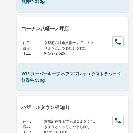
無香料 330g
コーナン八幡一ノ坪店
住所
:
京都府八幡市八幡一ノ坪１３３
読み
:
きょうとふやわたしやわた
TEL
:
075-972-5257
VO5 スーパーキープ ヘアスプレイ エクストラハード
無香料 330g
バザールタウン福知山
住所
:
京都府福知山市字堀２１５５?１
読み
:
きょうとふふくちやましほり
TEL
:
0773-24-0310