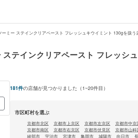
ーミー ステインクリアペースト フレッシュキウイミント 130gを扱う
 ステインクリアペースト フレッシュキ
181
件
の店舗が見つかりました
（1~20件目）
市区町村を選ぶ
京都市北区
京都市上京区
京都市左京区
京都市中京
京都市南区
京都市右京区
京都市伏見区
京都市山科
綾部市
宇治市
宮津市
亀岡市
城陽市
向日市