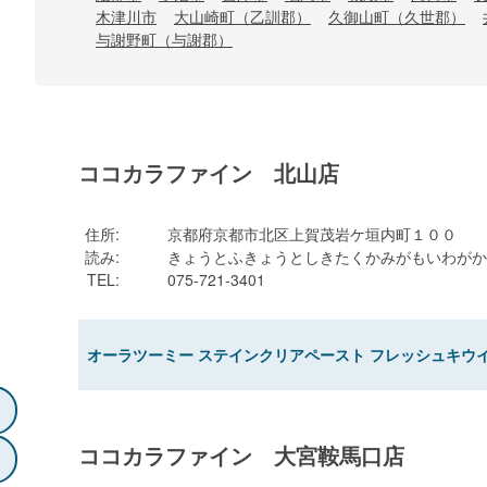
木津川市
大山崎町（乙訓郡）
久御山町（久世郡）
与謝野町（与謝郡）
ココカラファイン 北山店
住所
:
京都府京都市北区上賀茂岩ケ垣内町１００
読み
:
きょうとふきょうとしきたくかみがもいわがか
TEL
:
075-721-3401
オーラツーミー ステインクリアペースト フレッシュキウイミ
ココカラファイン 大宮鞍馬口店