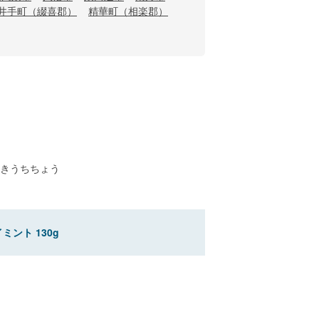
井手町（綴喜郡）
精華町（相楽郡）
きうちちょう
ント 130g