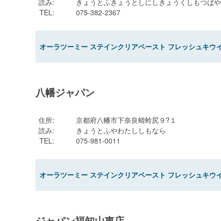
読み
:
きょうとふきょうとしにしきょうくしもつばや
TEL
:
075-382-2367
オーラツーミー ステインクリアペースト フレッシュキウイミ
八幡ジャパン
住所
:
京都府八幡市下奈良蜻蛉尻９?１
読み
:
きょうとふやわたししもなら
TEL
:
075-981-0011
オーラツーミー ステインクリアペースト フレッシュキウイミ
ジャパン福知山東店