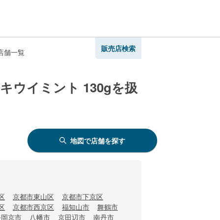
販売店検索
店舗一覧
ウイミント 130gを扱
地図で店舗を探す
区
京都市東山区
京都市下京区
区
京都市西京区
福知山市
舞鶴市
長岡京市
八幡市
京田辺市
南丹市