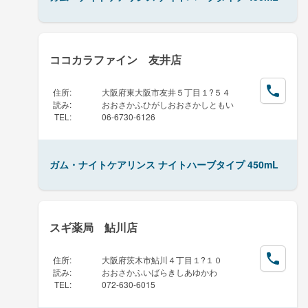
ココカラファイン 友井店
住所
:
大阪府東大阪市友井５丁目１?５４
読み
:
おおさかふひがしおおさかしともい
TEL
:
06-6730-6126
ガム・ナイトケアリンス ナイトハーブタイプ 450mL
スギ薬局 鮎川店
住所
:
大阪府茨木市鮎川４丁目１?１０
読み
:
おおさかふいばらきしあゆかわ
TEL
:
072-630-6015