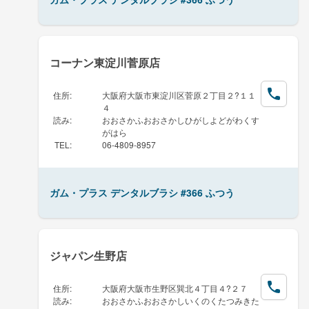
コーナン東淀川菅原店
住所
:
大阪府大阪市東淀川区菅原２丁目２?１１
４
読み
:
おおさかふおおさかしひがしよどがわくす
がはら
TEL
:
06-4809-8957
ガム・プラス デンタルブラシ #366 ふつう
ジャパン生野店
住所
:
大阪府大阪市生野区巽北４丁目４?２７
読み
:
おおさかふおおさかしいくのくたつみきた