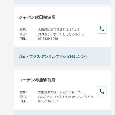
ジャパン吹田穂波店
住所
:
大阪府吹田市穂波町２１?１９
読み
:
おおさかふすいたしほなみちょう
TEL
:
06-6339-6969
ガム・プラス デンタルブラシ #366 ふつう
コーナン布施駅前店
住所
:
大阪府東大阪市長堂３丁目６?３５
読み
:
おおさかふひがしおおさかしちょうどう
TEL
:
06-6618-3857