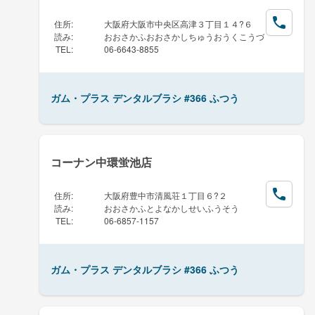
住所
:
大阪府大阪市中央区高津３丁目１４?６
読み
:
おおさかふおおさかしちゅうおうくこうづ
TEL
:
06-6643-8855
ガム・プラス デンタルブラシ #366 ふつう
コーナン中環蛍池店
住所
:
大阪府豊中市清風荘１丁目６?２
読み
:
おおさかふとよなかしせいふうそう
TEL
:
06-6857-1157
ガム・プラス デンタルブラシ #366 ふつう