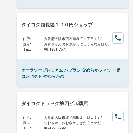
ダイコク西長堀１００円ショップ
住所
:
大阪府大阪市西区南堀江４丁目１?２
読み
:
おおさかふおおさかしにしくみなみほりえ
TEL
:
06-4391-7577
オーラツープレミアム ハブラシ なめらかフィット 超
コンパクト やわらかめ
ダイコクドラッグ第四ビル薬店
住所
:
大阪府大阪市北区梅田１丁目１１?４
読み
:
おおさかふおおさかしきたくうめだ
TEL
:
06-4796-6661