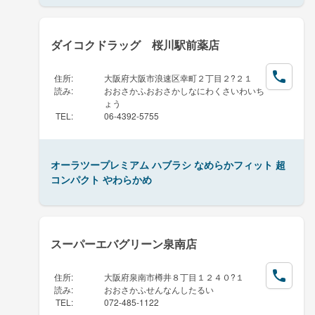
ダイコクドラッグ 桜川駅前薬店
住所
:
大阪府大阪市浪速区幸町２丁目２?２１
読み
:
おおさかふおおさかしなにわくさいわいち
ょう
TEL
:
06-4392-5755
オーラツープレミアム ハブラシ なめらかフィット 超
コンパクト やわらかめ
スーパーエバグリーン泉南店
住所
:
大阪府泉南市樽井８丁目１２４０?１
読み
:
おおさかふせんなんしたるい
TEL
:
072-485-1122