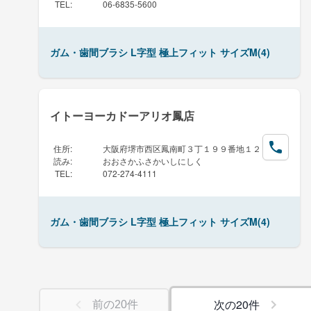
TEL
:
06-6835-5600
ガム・歯間ブラシ L字型 極上フィット サイズM(4)
イトーヨーカドーアリオ鳳店
住所
:
大阪府堺市西区鳳南町３丁１９９番地１２
読み
:
おおさかふさかいしにしく
TEL
:
072-274-4111
ガム・歯間ブラシ L字型 極上フィット サイズM(4)
次の
20
件
前の
20
件