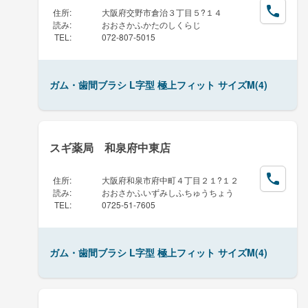
住所
:
大阪府交野市倉治３丁目５?１４
読み
:
おおさかふかたのしくらじ
TEL
:
072-807-5015
ガム・歯間ブラシ L字型 極上フィット サイズM(4)
スギ薬局 和泉府中東店
住所
:
大阪府和泉市府中町４丁目２１?１２
読み
:
おおさかふいずみしふちゅうちょう
TEL
:
0725-51-7605
ガム・歯間ブラシ L字型 極上フィット サイズM(4)