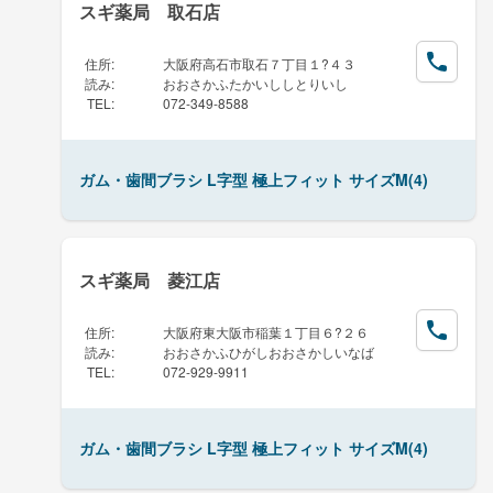
スギ薬局 取石店
住所
:
大阪府高石市取石７丁目１?４３
読み
:
おおさかふたかいししとりいし
TEL
:
072-349-8588
ガム・歯間ブラシ L字型 極上フィット サイズM(4)
スギ薬局 菱江店
住所
:
大阪府東大阪市稲葉１丁目６?２６
読み
:
おおさかふひがしおおさかしいなば
TEL
:
072-929-9911
ガム・歯間ブラシ L字型 極上フィット サイズM(4)