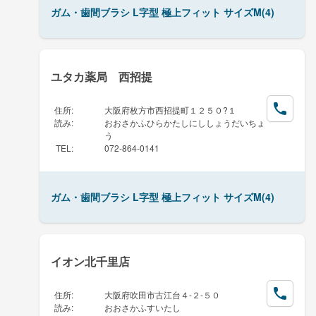
ガム・歯間ブラシ L字型 極上フィット サイズM(4)
ユタカ薬局 西招提
住所
:
大阪府枚方市西招提町１２５０?１
読み
:
おおさかふひらかたしにししょうだいちょ
う
TEL
:
072-864-0141
ガム・歯間ブラシ L字型 極上フィット サイズM(4)
イオン北千里店
住所
:
大阪府吹田市古江台４-２-５０
読み
:
おおさかふすいたし