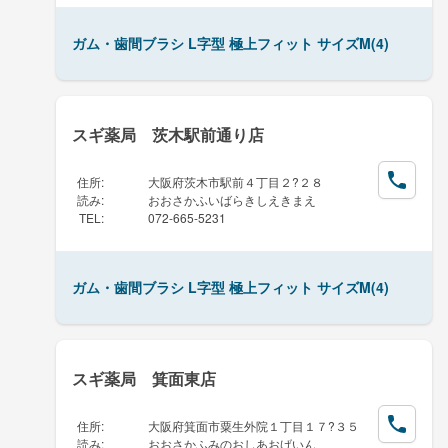
ガム・歯間ブラシ L字型 極上フィット サイズM(4)
スギ薬局 茨木駅前通り店
住所
:
大阪府茨木市駅前４丁目２?２８
読み
:
おおさかふいばらきしえきまえ
TEL
:
072-665-5231
ガム・歯間ブラシ L字型 極上フィット サイズM(4)
スギ薬局 箕面東店
住所
:
大阪府箕面市粟生外院１丁目１７?３５
読み
:
おおさかふみのおしあおげいん