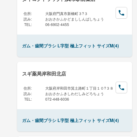
住所
:
大阪府門真市新橋町３?３
読み
:
おおさかふかどまししんばしちょう
TEL
:
06-6902-4455
ガム・歯間ブラシ L字型 極上フィット サイズM(4)
スギ薬局岸和田北店
住所
:
大阪府岸和田市箕土路町１丁目１０?３８
読み
:
おおさかふきしわだしみどろちょう
TEL
:
072-448-6036
ガム・歯間ブラシ L字型 極上フィット サイズM(4)