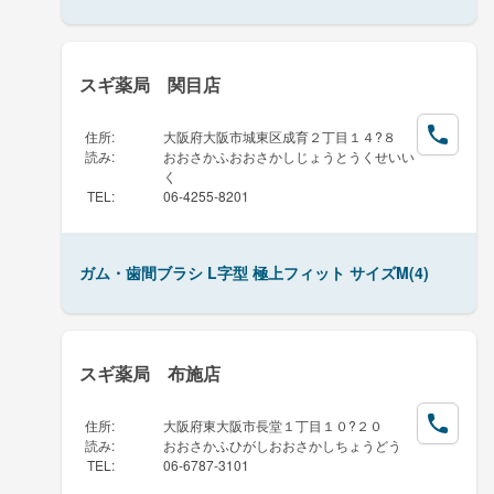
スギ薬局 関目店
住所
:
大阪府大阪市城東区成育２丁目１４?８
読み
:
おおさかふおおさかしじょうとうくせいい
く
TEL
:
06-4255-8201
ガム・歯間ブラシ L字型 極上フィット サイズM(4)
スギ薬局 布施店
住所
:
大阪府東大阪市長堂１丁目１０?２０
読み
:
おおさかふひがしおおさかしちょうどう
TEL
:
06-6787-3101