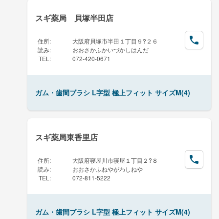
スギ薬局 貝塚半田店
住所
:
大阪府貝塚市半田１丁目９?２６
読み
:
おおさかふかいづかしはんだ
TEL
:
072-420-0671
ガム・歯間ブラシ L字型 極上フィット サイズM(4)
スギ薬局東香里店
住所
:
大阪府寝屋川市寝屋１丁目２?８
読み
:
おおさかふねやがわしねや
TEL
:
072-811-5222
ガム・歯間ブラシ L字型 極上フィット サイズM(4)