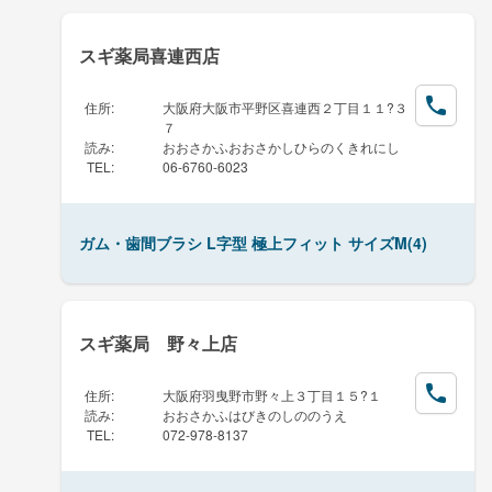
スギ薬局喜連西店
住所
:
大阪府大阪市平野区喜連西２丁目１１?３
７
読み
:
おおさかふおおさかしひらのくきれにし
TEL
:
06-6760-6023
ガム・歯間ブラシ L字型 極上フィット サイズM(4)
スギ薬局 野々上店
住所
:
大阪府羽曳野市野々上３丁目１５?１
読み
:
おおさかふはびきのしののうえ
TEL
:
072-978-8137