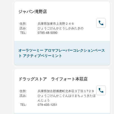
ジャパン滝野店
住所
:
兵庫県加東市上滝野２４６
読み
:
ひょうごけんかとうしかみたきの
TEL
:
0795-48-5090
オーラツーミー アロマフレーバーコレクションペース
ト アクティブベリーミント
ドラッグストア ライフォート本荘店
住所
:
兵庫県加古郡播磨町北本荘３丁目１?２９
読み
:
ひょうごけんかこぐんはりまちょうきたほ
んじょう
TEL
:
079-435-1251