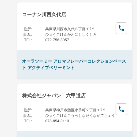
コーナン川西久代店
住所
:
兵庫県川西市久代６丁目１?５
読み
:
ひょうごけんかわにししくしろ
TEL
:
072-756-8057
オーラツーミー アロマフレーバーコレクションペース
ト アクティブベリーミント
株式会社ジャパン 六甲道店
住所
:
兵庫県神戸市灘区永手町２丁目１?５
読み
:
ひょうごけんこうべしなだくながてちょう
TEL
:
078-854-3113