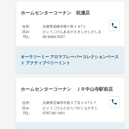
ホームセンターコーナン 杭瀬店
住所
:
兵庫県尼崎市梶ケ島１９?１
読み
:
ひょうごけんあまがさきしかじがしま
TEL
:
06-6483-5337
オーラツーミー アロマフレーバーコレクションペース
ト アクティブベリーミント
ホームセンターコーナン ＪＲ中山寺駅前店
住所
:
兵庫県宝塚市中筋５丁目１０?２７
読み
:
ひょうごけんたからづかしなかすじ
TEL
:
0797-82-1901