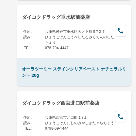
ダイコクドラッグ垂水駅前薬店
住所
:
兵庫県神戸市垂水区天ノ下町９?２７
読み
:
ひょうごけんこうべしたるみくてんのした
ちょう
TEL
:
078-704-4447
オーラツーミー ステインクリアペースト ナチュラルミ
ント 20g
ダイコクドラッグ西宮北口駅前薬店
住所
:
兵庫県西宮市北口町１?１
読み
:
ひょうごけんにしのみやしきたぐちちょう
TEL
:
0798-69-1444