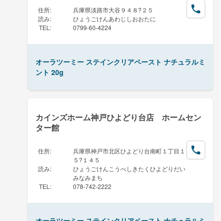
住所
:
兵庫県淡路市大谷９４８?２５
読み
:
ひょうごけんあわじしおおたに
TEL
:
0799-60-4224
オーラツーミー ステインクリアペースト ナチュラルミ
ント 20g
カインズホーム神戸ひよどり台店 ホームセン
ター館
住所
:
兵庫県神戸市北区ひよどり台南町１丁目１
５?１４５
読み
:
ひょうごけんこうべしきたくひよどりだい
みなみまち
TEL
:
078-742-2222
オーラツーミー ステインクリアペースト ナチュラルミ