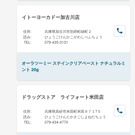
イトーヨーカドー加古川店
住所
:
兵庫県加古川市別府町緑町２
読み
:
ひょうごけんかこがわしべふちょう
TEL
:
079-435-3131
オーラツーミー ステインクリアペースト ナチュラルミ
ント 20g
ドラッグストア ライフォート米田店
住所
:
兵庫県高砂市米田町米田９７１?５
読み
:
ひょうごけんたかさごしよねだちょう
TEL
:
079-434-4770