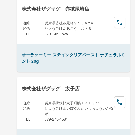
株式会社ザグザグ 赤穂尾崎店
住所
:
兵庫県赤穂市尾崎３１５８?８
読み
:
ひょうごけんあこうしおさき
TEL
:
0791-46-0525
オーラツーミー ステインクリアペースト ナチュラルミ
ント 20g
株式会社ザグザグ 太子店
住所
:
兵庫県揖保郡太子町鵤１３１９?１
読み
:
ひょうごけんいぼぐんたいしちょういかる
が
TEL
:
079-275-1581