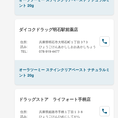
ント 20g
ダイコクドラッグ明石駅前薬店
住所
:
兵庫県明石市大明石町１丁目３?３
読み
:
ひょうごけんあかししおおあかしちょう
TEL
:
078-919-4477
オーラツーミー ステインクリアペースト ナチュラルミ
ント 20g
ドラッグストア ライフォート手柄店
住所
:
兵庫県姫路市手柄１丁目１３８
読み
:
ひょうごけんひめじしてがら