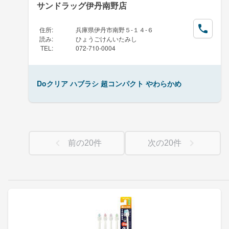
サンドラッグ伊丹南野店
住所
:
兵庫県伊丹市南野５-１４-６
読み
:
ひょうごけんいたみし
TEL
:
072-710-0004
Doクリア ハブラシ 超コンパクト やわらかめ
前の
20
件
次の
20
件