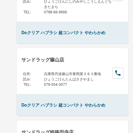
読み
:
ひょうごけんにしのみやしこうしえんぐち
きたまち
TEL
:
0798-66-9666
Doクリア ハブラシ 超コンパクト やわらかめ
サンドラッグ篠山店
住所
:
兵庫県丹波篠山市東岡屋３８３番地
読み
:
ひょうごけんたんばささやまし
TEL
:
079-554-3077
Doクリア ハブラシ 超コンパクト やわらかめ
サンドラッグ姫路田寺店