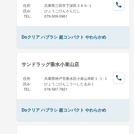
住所
:
兵庫県三田市下深田３８６-１
読み
:
ひょうごけんさんだし
TEL
:
079-509-0961
Doクリア ハブラシ 超コンパクト やわらかめ
サンドラッグ垂水小束山店
住所
:
兵庫県神戸市垂水区小束山本町１-１-１
読み
:
ひょうごけんこうべしたるみく
TEL
:
078-587-7821
Doクリア ハブラシ 超コンパクト やわらかめ