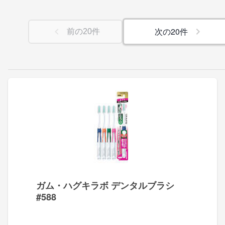
次の
20
件
前の
20
件
ガム・ハグキラボ デンタルブラシ
#588