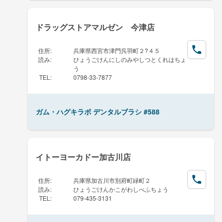
ドラッグストアマルゼン 今津店
住所
:
兵庫県西宮市津門呉羽町２?４５
読み
:
ひょうごけんにしのみやしつとくれはちょ
う
TEL
:
0798-33-7877
ガム・ハグキラボ デンタルブラシ #588
イトーヨーカドー加古川店
住所
:
兵庫県加古川市別府町緑町２
読み
:
ひょうごけんかこがわしべふちょう
TEL
:
079-435-3131