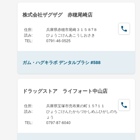
株式会社ザグザグ 赤穂尾崎店
住所
:
兵庫県赤穂市尾崎３１５８?８
読み
:
ひょうごけんあこうしおさき
TEL
:
0791-46-0525
ガム・ハグキラボ デンタルブラシ #588
ドラッグストア ライフォート中山店
住所
:
兵庫県宝塚市売布東の町１５?１１
読み
:
ひょうごけんたからづかしめふひがしのち
ょう
TEL
:
0797-87-6040