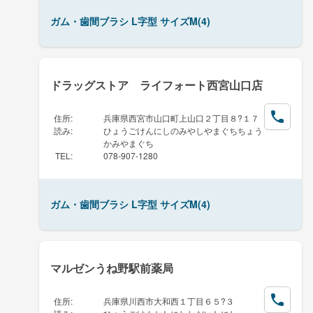
ガム・歯間ブラシ L字型 サイズM(4)
ドラッグストア ライフォート西宮山口店
住所
:
兵庫県西宮市山口町上山口２丁目８?１７
読み
:
ひょうごけんにしのみやしやまぐちちょう
かみやまぐち
TEL
:
078-907-1280
ガム・歯間ブラシ L字型 サイズM(4)
マルゼンうね野駅前薬局
住所
:
兵庫県川西市大和西１丁目６５?３