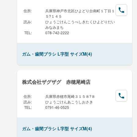
住所
:
兵庫県神戸市北区ひよどり台南町１丁目１
５?１４５
読み
:
ひょうごけんこうべしきたくひよどりだい
みなみまち
TEL
:
078-742-2222
ガム・歯間ブラシ L字型 サイズM(4)
株式会社ザグザグ 赤穂尾崎店
住所
:
兵庫県赤穂市尾崎３１５８?８
読み
:
ひょうごけんあこうしおさき
TEL
:
0791-46-0525
ガム・歯間ブラシ L字型 サイズM(4)