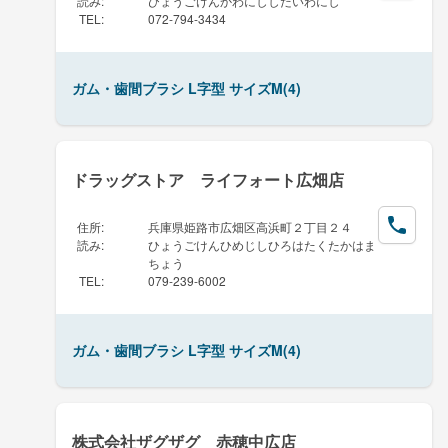
読み
:
ひょうごけんかわにししだいわにし
TEL
:
072-794-3434
ガム・歯間ブラシ L字型 サイズM(4)
ドラッグストア ライフォート広畑店
住所
:
兵庫県姫路市広畑区高浜町２丁目２４
読み
:
ひょうごけんひめじしひろはたくたかはま
ちょう
TEL
:
079-239-6002
ガム・歯間ブラシ L字型 サイズM(4)
株式会社ザグザグ 赤穂中広店