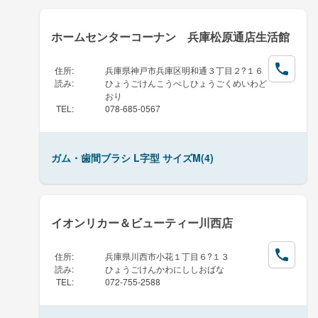
ホームセンターコーナン 兵庫松原通店生活館
住所
:
兵庫県神戸市兵庫区明和通３丁目２?１６
読み
:
ひょうごけんこうべしひょうごくめいわど
おり
TEL
:
078-685-0567
ガム・歯間ブラシ L字型 サイズM(4)
イオンリカー＆ビューティー川西店
住所
:
兵庫県川西市小花１丁目６?１３
読み
:
ひょうごけんかわにししおばな
TEL
:
072-755-2588