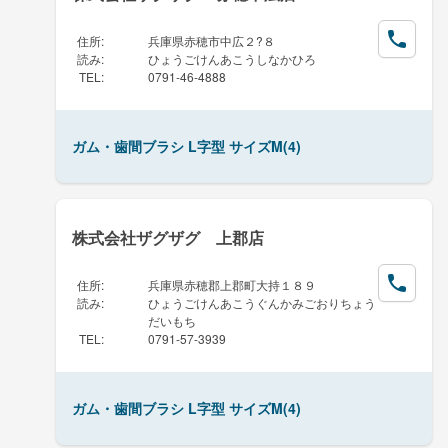
住所
:
兵庫県赤穂市中広２?８
読み
:
ひょうごけんあこうしなかひろ
TEL
:
0791-46-4888
ガム・歯間ブラシ L字型 サイズM(4)
株式会社ザグザグ 上郡店
住所
:
兵庫県赤穂郡上郡町大持１８９
読み
:
ひょうごけんあこうぐんかみごおりちょう
だいもち
TEL
:
0791-57-3939
ガム・歯間ブラシ L字型 サイズM(4)