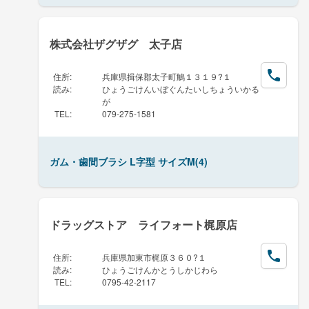
株式会社ザグザグ 太子店
住所
:
兵庫県揖保郡太子町鵤１３１９?１
読み
:
ひょうごけんいぼぐんたいしちょういかる
が
TEL
:
079-275-1581
ガム・歯間ブラシ L字型 サイズM(4)
ドラッグストア ライフォート梶原店
住所
:
兵庫県加東市梶原３６０?１
読み
:
ひょうごけんかとうしかじわら
TEL
:
0795-42-2117