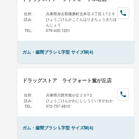
住所
:
兵庫県加古郡播磨町北本荘３丁目１?２９
読み
:
ひょうごけんかこぐんはりまちょうきたほ
んじょう
TEL
:
079-435-1251
ガム・歯間ブラシ L字型 サイズM(4)
ドラッグストア ライフォート鴬が丘店
住所
:
兵庫県川西市鴬が丘２０?２
読み
:
ひょうごけんかわにししうぐいすがおか
TEL
:
072-757-4810
ガム・歯間ブラシ L字型 サイズM(4)