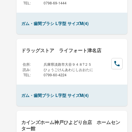
TEL
:
0798-69-1444
ガム・歯間ブラシ L字型 サイズM(4)
ドラッグストア ライフォート津名店
住所
:
兵庫県淡路市大谷９４８?２５
読み
:
ひょうごけんあわじしおおたに
TEL
:
0799-60-4224
ガム・歯間ブラシ L字型 サイズM(4)
カインズホーム神戸ひよどり台店 ホームセン
ター館