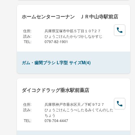
ホームセンターコーナン ＪＲ中山寺駅前店
住所
:
兵庫県宝塚市中筋５丁目１０?２７
読み
:
ひょうごけんたからづかしなかすじ
TEL
:
0797-82-1901
ガム・歯間ブラシ L字型 サイズM(4)
ダイコクドラッグ垂水駅前薬店
住所
:
兵庫県神戸市垂水区天ノ下町９?２７
読み
:
ひょうごけんこうべしたるみくてんのした
ちょう
TEL
:
078-704-4447