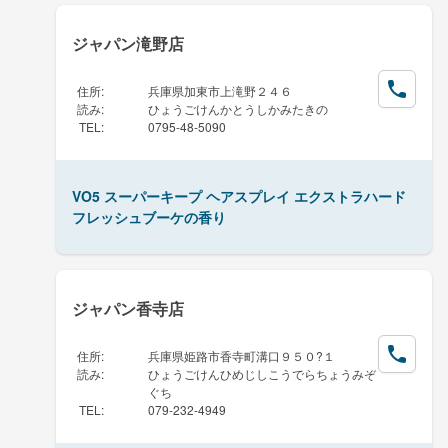
ジャパン滝野店
住所
:
兵庫県加東市上滝野２４６
読み
:
ひょうごけんかとうしかみたきの
TEL
:
0795-48-5090
VO5 スーパーキープ ヘアスプレイ エクストラハード
フレッシュブーケの香り
ジャパン香寺店
住所
:
兵庫県姫路市香寺町溝口９５０?１
読み
:
ひょうごけんひめじしこうでらちょうみぞ
ぐち
TEL
:
079-232-4949