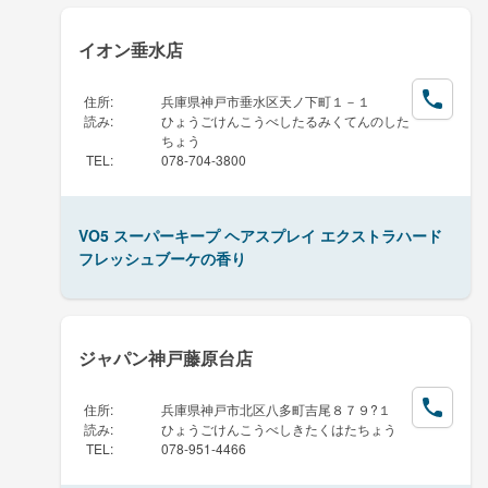
イオン垂水店
住所
:
兵庫県神戸市垂水区天ノ下町１－１
読み
:
ひょうごけんこうべしたるみくてんのした
ちょう
TEL
:
078-704-3800
VO5 スーパーキープ ヘアスプレイ エクストラハード
フレッシュブーケの香り
ジャパン神戸藤原台店
住所
:
兵庫県神戸市北区八多町吉尾８７９?１
読み
:
ひょうごけんこうべしきたくはたちょう
TEL
:
078-951-4466