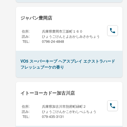
ジャパン豊岡店
住所
:
兵庫県豊岡市三坂町１６０
読み
:
ひょうごけんとよおかしみさかちょう
TEL
:
0796-24-4848
VO5 スーパーキープ ヘアスプレイ エクストラハード
フレッシュブーケの香り
イトーヨーカドー加古川店
住所
:
兵庫県加古川市別府町緑町２
読み
:
ひょうごけんかこがわしべふちょう
TEL
:
079-435-3131