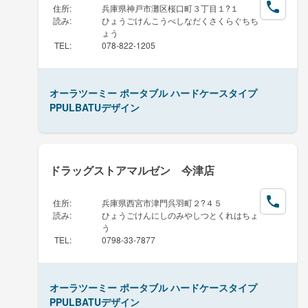
住所
:
兵庫県神戸市灘区桜口町３丁目１?１
読み
:
ひょうごけんこうべしなだくさくらぐちち
ょう
TEL
:
078-822-1205
オーラツーミー ポータブル ハードケースタイプ
PPULBATUデザイン
ドラッグストアマルゼン 今津店
住所
:
兵庫県西宮市津門呉羽町２?４５
読み
:
ひょうごけんにしのみやしつとくれはちょ
う
TEL
:
0798-33-7877
オーラツーミー ポータブル ハードケースタイプ
PPULBATUデザイン