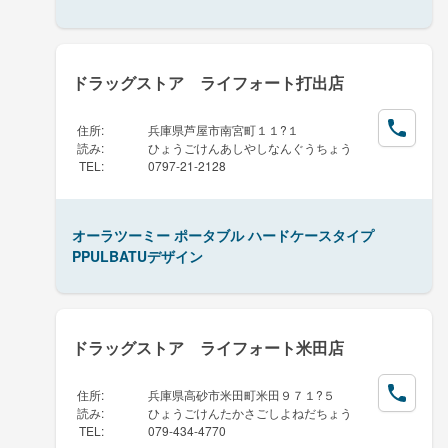
ドラッグストア ライフォート打出店
住所
:
兵庫県芦屋市南宮町１１?１
読み
:
ひょうごけんあしやしなんぐうちょう
TEL
:
0797-21-2128
オーラツーミー ポータブル ハードケースタイプ
PPULBATUデザイン
ドラッグストア ライフォート米田店
住所
:
兵庫県高砂市米田町米田９７１?５
読み
:
ひょうごけんたかさごしよねだちょう
TEL
:
079-434-4770