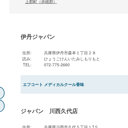
上郡町（赤穂郡）
伊丹ジャパン
住所
:
兵庫県伊丹市森本１丁目２８
読み
:
ひょうごけんいたみしもりもと
TEL
:
072-775-2660
エフコート メディカルクール香味
ジャパン 川西久代店
住所
:
兵庫県川西市久代５丁目１?５