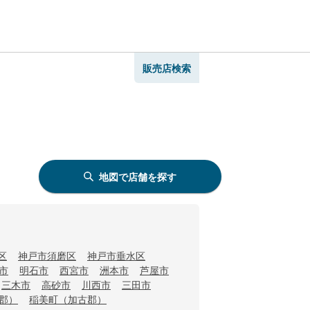
販売店検索
地図で店舗を探す
区
神戸市須磨区
神戸市垂水区
市
明石市
西宮市
洲本市
芦屋市
三木市
高砂市
川西市
三田市
郡）
稲美町（加古郡）