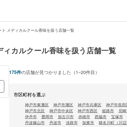
ート メディカルクール香味を扱う店舗一覧
ディカルクール香味を扱う店舗一覧
175
件
の店舗が見つかりました
（1~20件目）
市区町村を選ぶ
神戸市東灘区
神戸市灘区
神戸市兵庫区
神戸市長田
神戸市北区
神戸市中央区
神戸市西区
姫路市
尼崎
伊丹市
豊岡市
加古川市
赤穂市
西脇市
宝塚市
丹波篠山市
丹波市
淡路市
加東市
猪名川町（川辺