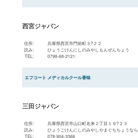
西宮ジャパン
住所
:
兵庫県西宮市門前町３?２２
読み
:
ひょうごけんにしのみやしもんぜんちょう
TEL
:
0798-68-2121
エフコート メディカルクール香味
三田ジャパン
住所
:
兵庫県西宮市山口町名来２丁目１９?２３
読み
:
ひょうごけんにしのみやしやまぐちちょうなら
TEL
:
078-904-3366