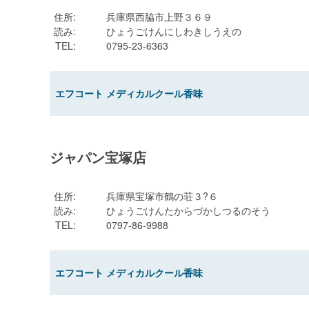
住所
:
兵庫県西脇市上野３６９
読み
:
ひょうごけんにしわきしうえの
TEL
:
0795-23-6363
エフコート メディカルクール香味
ジャパン宝塚店
住所
:
兵庫県宝塚市鶴の荘３?６
読み
:
ひょうごけんたからづかしつるのそう
TEL
:
0797-86-9988
エフコート メディカルクール香味