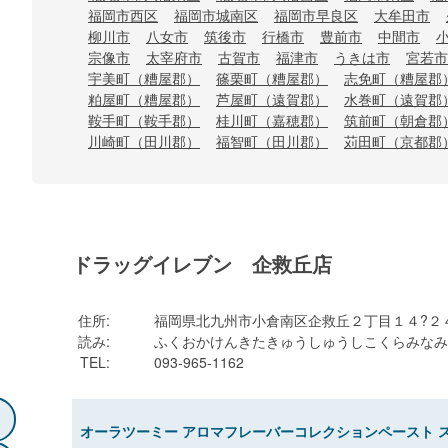
福岡市西区
福岡市城南区
福岡市早良区
大牟田市
柳川市
八女市
筑後市
行橋市
豊前市
中間市
宗像市
太宰府市
古賀市
福津市
うきは市
宮若市
宇美町（糟屋郡）
篠栗町（糟屋郡）
志免町（糟屋郡
粕屋町（糟屋郡）
芦屋町（遠賀郡）
水巻町（遠賀郡
鞍手町（鞍手郡）
桂川町（嘉穂郡）
筑前町（朝倉郡
川崎町（田川郡）
福智町（田川郡）
苅田町（京都郡
ドラッグイレブン 企救丘店
住所
:
福岡県北九州市小倉南区企救丘２丁目１４?２
読み
:
ふくおかけんきたきゅうしゅうしこくらみなみ
TEL
:
093-965-1162
オーラツーミー アロマフレーバーコレクションペースト 