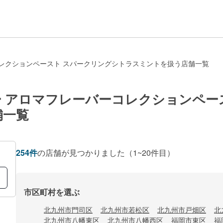
レクションペースト スパークリングシトラスミントを扱う店舗一覧
 アロマフレーバーコレクションペー
舗一覧
254
件
の店舗が見つかりました
（1~20件目）
市区町村を選ぶ
北九州市門司区
北九州市若松区
北九州市戸畑区
北
北九州市八幡東区
北九州市八幡西区
福岡市東区
福