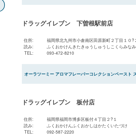
ドラッグイレブン 下曽根駅前店
住所
:
福岡県北九州市小倉南区田原新町２丁目１０?
読み
:
ふくおかけんきたきゅうしゅうしこくらみなみ
TEL
:
093-472-8210
オーラツーミー アロマフレーバーコレクションペースト 
ドラッグイレブン 板付店
住所
:
福岡県福岡市博多区板付４丁目２?１
読み
:
ふくおかけんふくおかしはかたくいたづけ
TEL
:
092-587-2220