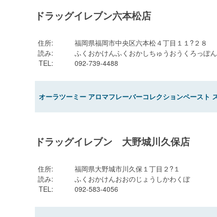
ドラッグイレブン六本松店
住所
:
福岡県福岡市中央区六本松４丁目１１?２８
読み
:
ふくおかけんふくおかしちゅうおうくろっぽん
TEL
:
092-739-4488
オーラツーミー アロマフレーバーコレクションペースト 
ドラッグイレブン 大野城川久保店
住所
:
福岡県大野城市川久保１丁目２?１
読み
:
ふくおかけんおおのじょうしかわくぼ
TEL
:
092-583-4056