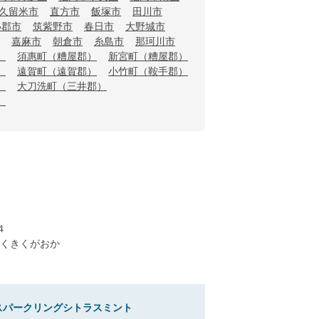
久留米市
直方市
飯塚市
田川市
小郡市
筑紫野市
春日市
大野城市
嘉麻市
朝倉市
糸島市
那珂川市
）
須惠町（糟屋郡）
新宮町（糟屋郡）
）
遠賀町（遠賀郡）
小竹町（鞍手郡）
）
大刀洗町（三井郡）
）
４
くきくがおか
スパークリングシトラスミント