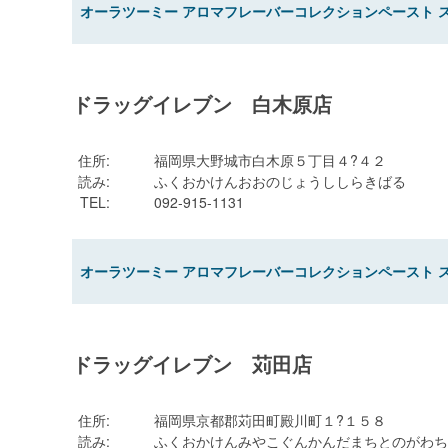
オーラツーミー アロマフレーバーコレクションペースト 
ドラッグイレブン 白木原店
住所
:
福岡県大野城市白木原５丁目４?４２
読み
:
ふくおかけんおおのじょうししらきばる
TEL
:
092-915-1131
オーラツーミー アロマフレーバーコレクションペースト 
ドラッグイレブン 苅田店
住所
:
福岡県京都郡苅田町殿川町１?１５８
読み
:
ふくおかけんみやこぐんかんだまちとのがわち