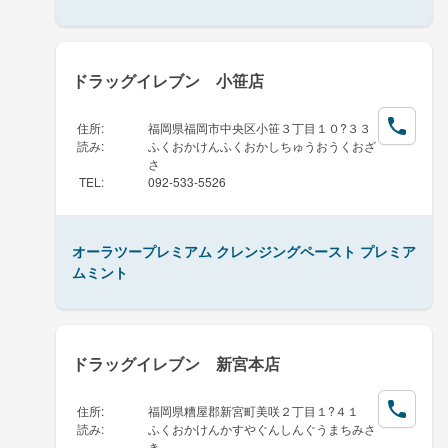
ドラッグイレブン 小笹店
住所
:
福岡県福岡市中央区小笹３丁目１０?３３
読み
:
ふくおかけんふくおかしちゅうおうくおざ
さ
TEL
:
092-533-5526
オーラツープレミアム クレンジングペースト プレミア
ムミント
ドラッグイレブン 新宮本店
住所
:
福岡県糟屋郡新宮町美咲２丁目１?４１
読み
:
ふくおかけんかすやぐんしんぐうまちみさ
き