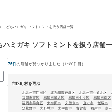
コ こどもハミガキ ソフトミントを扱う店舗一覧
もハミガキ ソフトミントを扱う店舗
75
件
の店舗が見つかりました
（1~20件目）
市区町村を選ぶ
北九州市門司区
北九州市戸畑区
北九州市小倉北区
福岡市東区
福岡市博多区
福岡市中央区
福岡市南区
福岡市早良区
大牟田市
久留米市
直方市
飯塚市
筑紫野市
大野城市
太宰府市
古賀市
福津市
嘉麻