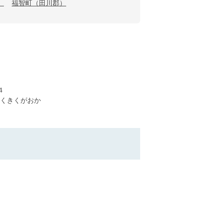
）
福智町（田川郡）
４
くきくがおか