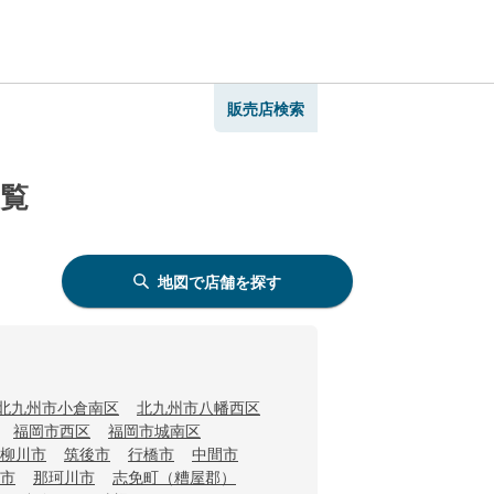
販売店検索
一覧
地図で店舗を探す
北九州市小倉南区
北九州市八幡西区
福岡市西区
福岡市城南区
柳川市
筑後市
行橋市
中間市
市
那珂川市
志免町（糟屋郡）