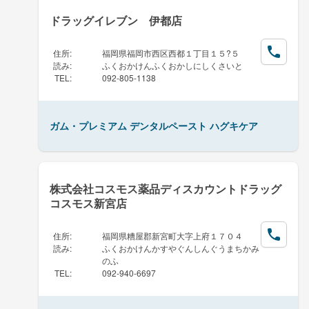
ドラッグイレブン 伊都店
住所
:
福岡県福岡市西区西都１丁目１５?５
読み
:
ふくおかけんふくおかしにしくさいと
TEL
:
092-805-1138
ガム・プレミアム デンタルペースト ハグキケア
株式会社コスモス薬品ディスカウントドラッグ
コスモス新宮店
住所
:
福岡県糟屋郡新宮町大字上府１７０４
読み
:
ふくおかけんかすやぐんしんぐうまちかみ
のふ
TEL
:
092-940-6697