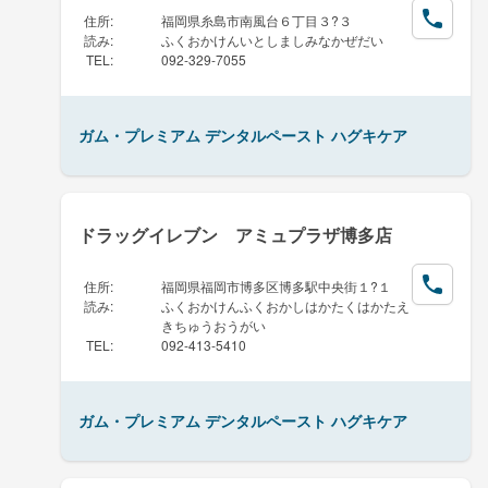
住所
:
福岡県糸島市南風台６丁目３?３
読み
:
ふくおかけんいとしましみなかぜだい
TEL
:
092-329-7055
ガム・プレミアム デンタルペースト ハグキケア
ドラッグイレブン アミュプラザ博多店
住所
:
福岡県福岡市博多区博多駅中央街１?１
読み
:
ふくおかけんふくおかしはかたくはかたえ
きちゅうおうがい
TEL
:
092-413-5410
ガム・プレミアム デンタルペースト ハグキケア