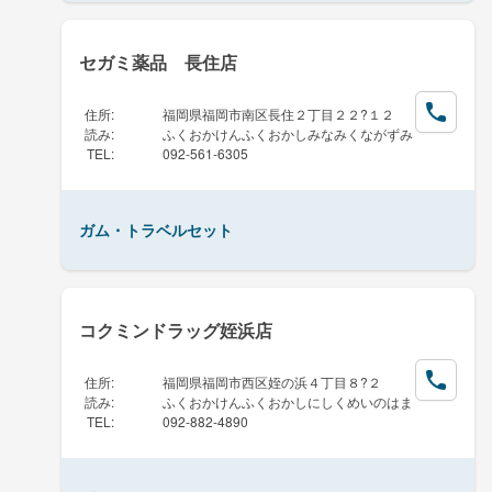
セガミ薬品 長住店
住所
:
福岡県福岡市南区長住２丁目２２?１２
読み
:
ふくおかけんふくおかしみなみくながずみ
TEL
:
092-561-6305
ガム・トラベルセット
コクミンドラッグ姪浜店
住所
:
福岡県福岡市西区姪の浜４丁目８?２
読み
:
ふくおかけんふくおかしにしくめいのはま
TEL
:
092-882-4890