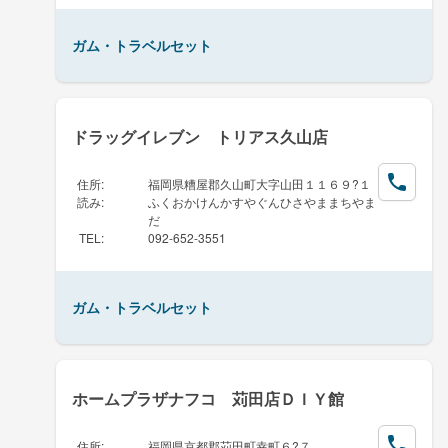
ガム・トラベルセット
ドラッグイレブン トリアス久山店
住所
:
福岡県糟屋郡久山町大字山田１１６９?１
読み
:
ふくおかけんかすやぐんひさやままちやま
だ
TEL
:
092-652-3551
ガム・トラベルセット
ホームプラザナフコ 苅田店ＤＩＹ館
住所
:
福岡県京都郡苅田町幸町６?７