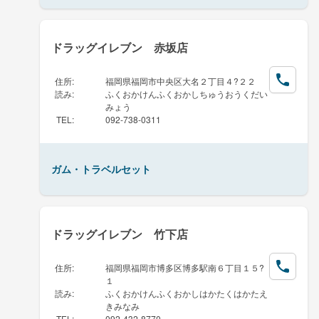
ドラッグイレブン 赤坂店
住所
:
福岡県福岡市中央区大名２丁目４?２２
読み
:
ふくおかけんふくおかしちゅうおうくだい
みょう
TEL
:
092-738-0311
ガム・トラベルセット
ドラッグイレブン 竹下店
住所
:
福岡県福岡市博多区博多駅南６丁目１５?
１
読み
:
ふくおかけんふくおかしはかたくはかたえ
きみなみ
TEL
:
092-432-8770