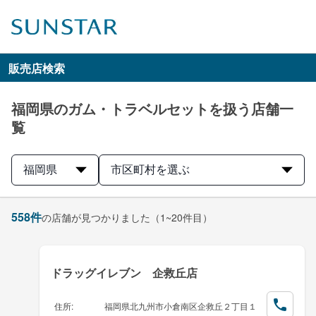
販売店検索
福岡県のガム・トラベルセットを扱う店舗一
覧
福岡県
市区町村を選ぶ
558
件
の店舗が見つかりました
（1~20件目）
ドラッグイレブン 企救丘店
住所
:
福岡県北九州市小倉南区企救丘２丁目１