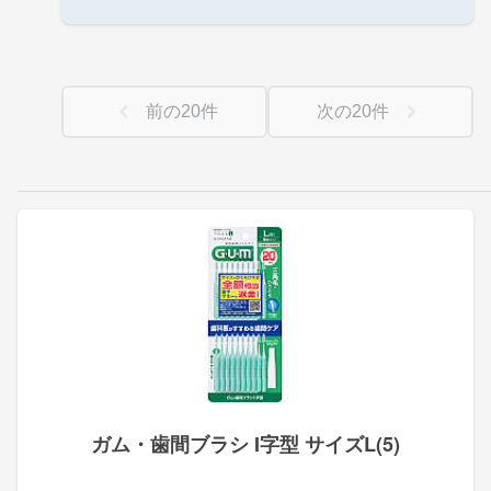
前の
20
件
次の
20
件
ガム・歯間ブラシ I字型 サイズL(5)