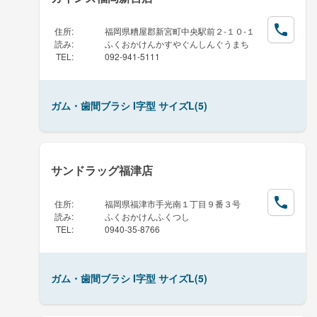
住所
:
福岡県糟屋郡新宮町中央駅前２-１０-１
読み
:
ふくおかけんかすやぐんしんぐうまち
TEL
:
092-941-5111
ガム・歯間ブラシ I字型 サイズL(5)
サンドラッグ福津店
住所
:
福岡県福津市手光南１丁目９番３号
読み
:
ふくおかけんふくつし
TEL
:
0940-35-8766
ガム・歯間ブラシ I字型 サイズL(5)