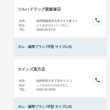
ツルハドラッグ新飯塚店
住所
:
福岡県飯塚市立岩９６４番３２
読み
:
ふくおかけんいいづかし
TEL
:
0948-26-0710
ガム・歯間ブラシ I字型 サイズL(5)
カインズ直方店
住所
:
福岡県直方市下境８５５-１
読み
:
ふくおかけんのおがたし
TEL
:
0949-24-9000
ガム・歯間ブラシ I字型 サイズL(5)