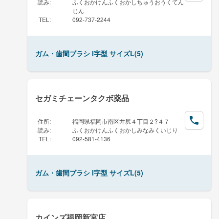
読み
:
ふくおかけんふくおかしちゅうおうくてん
じん
TEL
:
092-737-2244
ガム・歯間ブラシ I字型 サイズL(5)
セガミチェーンタクボ薬品
住所
:
福岡県福岡市南区井尻４丁目２?４７
読み
:
ふくおかけんふくおかしみなみくいじり
TEL
:
092-581-4136
ガム・歯間ブラシ I字型 サイズL(5)
カインズ福岡新宮店