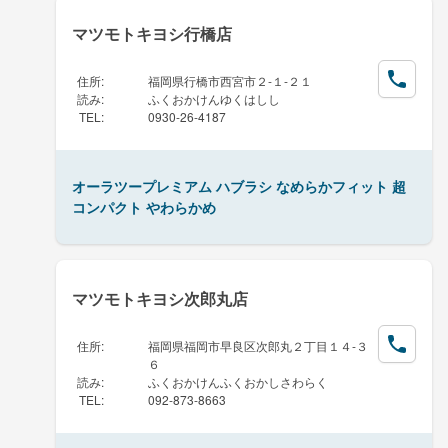
マツモトキヨシ行橋店
住所
:
福岡県行橋市西宮市２-１-２１
読み
:
ふくおかけんゆくはしし
TEL
:
0930-26-4187
オーラツープレミアム ハブラシ なめらかフィット 超
コンパクト やわらかめ
マツモトキヨシ次郎丸店
住所
:
福岡県福岡市早良区次郎丸２丁目１４-３
６
読み
:
ふくおかけんふくおかしさわらく
TEL
:
092-873-8663