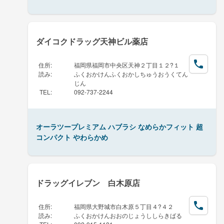
ダイコクドラッグ天神ビル薬店
住所
:
福岡県福岡市中央区天神２丁目１２?１
読み
:
ふくおかけんふくおかしちゅうおうくてん
じん
TEL
:
092-737-2244
オーラツープレミアム ハブラシ なめらかフィット 超
コンパクト やわらかめ
ドラッグイレブン 白木原店
住所
:
福岡県大野城市白木原５丁目４?４２
読み
:
ふくおかけんおおのじょうししらきばる