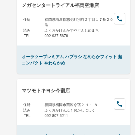
メガセンタートライアル福岡空港店
住所
:
福岡県糟屋郡志免町別府２丁目１７番２０
号
読み
:
ふくおかけんかすやぐんしめまち
TEL
:
092-937-5678
オーラツープレミアム ハブラシ なめらかフィット 超
コンパクト やわらかめ
マツモトキヨシ今宿店
住所
:
福岡県福岡市西区今宿２-１１-８
読み
:
ふくおかけんふくおかしにしく
TEL
:
092-807-6211