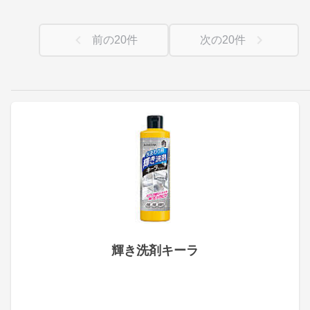
前の
20
件
次の
20
件
輝き洗剤キーラ