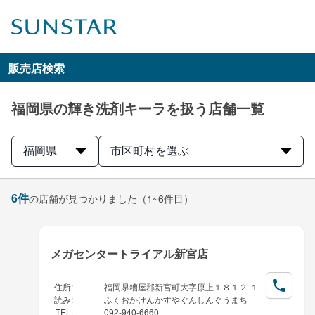
販売店検索
福岡県の輝き洗剤キーラを扱う店舗一覧
福岡県
市区町村を選ぶ
6
件
の店舗が見つかりました
（1~6件目）
メガセンタートライアル新宮店
住所
:
福岡県糟屋郡新宮町大字原上１８１２-１
読み
:
ふくおかけんかすやぐんしんぐうまち
TEL
:
092-940-6660