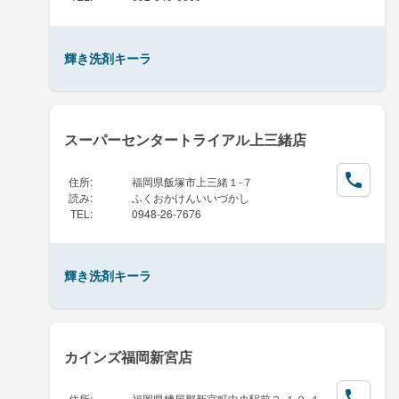
輝き洗剤キーラ
スーパーセンタートライアル上三緒店
住所
:
福岡県飯塚市上三緒１-７
読み
:
ふくおかけんいいづかし
TEL
:
0948-26-7676
輝き洗剤キーラ
カインズ福岡新宮店
住所
:
福岡県糟屋郡新宮町中央駅前２-１０-１