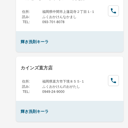
住所
:
福岡県中間市上蓮花寺２丁目１-１
読み
:
ふくおかけんなかまし
TEL
:
093-701-8078
輝き洗剤キーラ
カインズ直方店
住所
:
福岡県直方市下境８５５-１
読み
:
ふくおかけんのおがたし
TEL
:
0949-24-9000
輝き洗剤キーラ