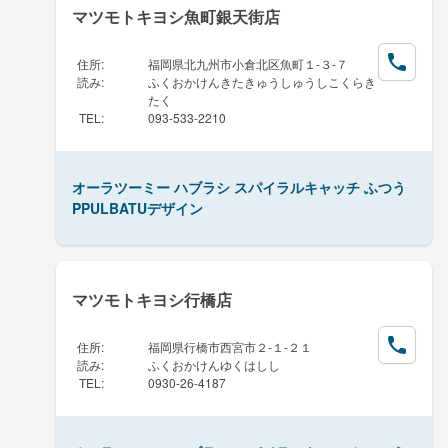
マツモトキヨシ魚町銀天街店
住所
:
福岡県北九州市小倉北区魚町１-３-７
読み
:
ふくおかけんきたきゅうしゅうしこくらき
たく
TEL
:
093-533-2210
オーラツーミー ハブラシ スパイラルキャッチ ふつう
PPULBATUデザイン
マツモトキヨシ行橋店
住所
:
福岡県行橋市西宮市２-１-２１
読み
:
ふくおかけんゆくはしし
TEL
:
0930-26-4187