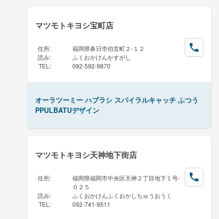
マツモトキヨシ宝町店
住所
:
福岡県春日市伯玄町２-１２
読み
:
ふくおかけんかすがし
TEL
:
092-592-9870
オーラツーミー ハブラシ スパイラルキャッチ ふつう
PPULBATUデザイン
マツモトキヨシ天神地下街店
住所
:
福岡県福岡市中央区天神２丁目地下１号-
０２５
読み
:
ふくおかけんふくおかしちゅうおうく
TEL
:
092-741-9511