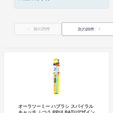
次の
20
件
前の
20
件
オーラツーミー ハブラシ スパイラル
キャッチ ふつう PPULBATUデザイン