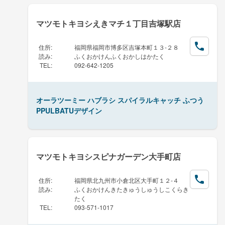
マツモトキヨシえきマチ１丁目吉塚駅店
住所
:
福岡県福岡市博多区吉塚本町１３-２８
読み
:
ふくおかけんふくおかしはかたく
TEL
:
092-642-1205
オーラツーミー ハブラシ スパイラルキャッチ ふつう
PPULBATUデザイン
マツモトキヨシスピナガーデン大手町店
住所
:
福岡県北九州市小倉北区大手町１２-４
読み
:
ふくおかけんきたきゅうしゅうしこくらき
たく
TEL
:
093-571-1017