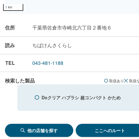
1 km
住所
千葉県佐倉市寺崎北六丁目２番地６
読み
ちばけんさくらし
TEL
043-481-1188
検索した製品
取扱あり
取扱
Doクリア ハブラシ 超コンパクト かため
他の店舗を探す
ここへのルート