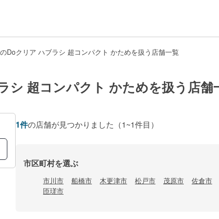
のDoクリア ハブラシ 超コンパクト かためを扱う店舗一覧
ブラシ 超コンパクト かためを扱う店舗
1
件
の店舗が見つかりました
（1~1件目）
市区町村を選ぶ
市川市
船橋市
木更津市
松戸市
茂原市
佐倉市
匝瑳市