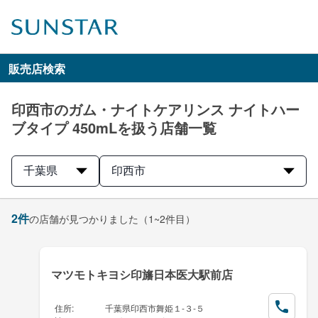
販売店検索
印西市のガム・ナイトケアリンス ナイトハー
ブタイプ 450mLを扱う店舗一覧
千葉県
印西市
2
件
の店舗が見つかりました
（1~2件目）
マツモトキヨシ印旛日本医大駅前店
住所
:
千葉県印西市舞姫１-３-５