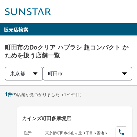
販売店検索
町田市のDoクリア ハブラシ 超コンパクト か
ためを扱う店舗一覧
東京都
町田市
1
件
の店舗が見つかりました
（1~1件目）
カインズ町田多摩境店
住所
:
東京都町田市小山ヶ丘３丁目６番地６