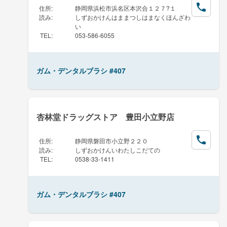
住所
:
静岡県浜松市浜名区本沢合１２７?１
読み
:
しずおかけんはままつしはまなくほんざわ
い
TEL
:
053-586-6055
ガム・デンタルブラシ #407
杏林堂ドラッグストア 豊田小立野店
住所
:
静岡県磐田市小立野２２０
読み
:
しずおかけんいわたしこだての
TEL
:
0538-33-1411
ガム・デンタルブラシ #407