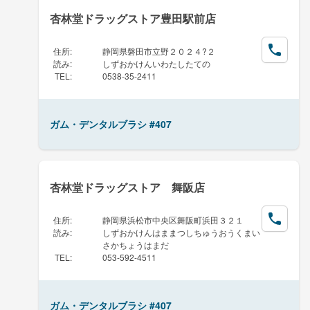
杏林堂ドラッグストア豊田駅前店
住所
:
静岡県磐田市立野２０２４?２
読み
:
しずおかけんいわたしたての
TEL
:
0538-35-2411
ガム・デンタルブラシ #407
杏林堂ドラッグストア 舞阪店
住所
:
静岡県浜松市中央区舞阪町浜田３２１
読み
:
しずおかけんはままつしちゅうおうくまい
さかちょうはまだ
TEL
:
053-592-4511
ガム・デンタルブラシ #407