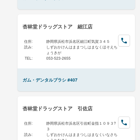
杏林堂ドラッグストア 細江店
住所
:
静岡県浜松市浜名区細江町気賀３４５
読み
:
しずおかけんはままつしはまなくほそえち
ょうきが
TEL
:
053-523-2655
ガム・デンタルブラシ #407
杏林堂ドラッグストア 引佐店
住所
:
静岡県浜松市浜名区引佐町金指１０９３?
３
読み
:
しずおかけんはままつしはまなくいなさち
ょうかなさし