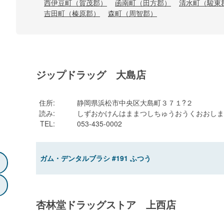
西伊豆町（賀茂郡）
函南町（田方郡）
清水町（駿東
吉田町（榛原郡）
森町（周智郡）
ジップドラッグ 大島店
住所
:
静岡県浜松市中央区大島町３７１?２
読み
:
しずおかけんはままつしちゅうおうくおおしま
TEL
:
053-435-0002
ガム・デンタルブラシ #191 ふつう
杏林堂ドラッグストア 上西店