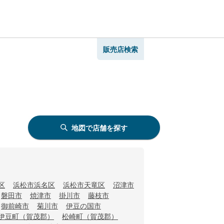
販売店検索
地図で店舗を探す
区
浜松市浜名区
浜松市天竜区
沼津市
磐田市
焼津市
掛川市
藤枝市
御前崎市
菊川市
伊豆の国市
伊豆町（賀茂郡）
松崎町（賀茂郡）