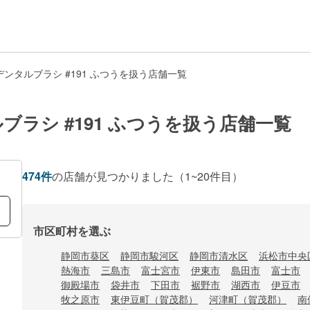
ンタルブラシ #191 ふつうを扱う店舗一覧
ラシ #191 ふつうを扱う店舗一覧
474
件
の店舗が見つかりました
（1~20件目）
市区町村を選ぶ
静岡市葵区
静岡市駿河区
静岡市清水区
浜松市中央
熱海市
三島市
富士宮市
伊東市
島田市
富士市
御殿場市
袋井市
下田市
裾野市
湖西市
伊豆市
牧之原市
東伊豆町（賀茂郡）
河津町（賀茂郡）
南