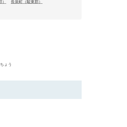
郡）
長泉町（駿東郡）
ちょう