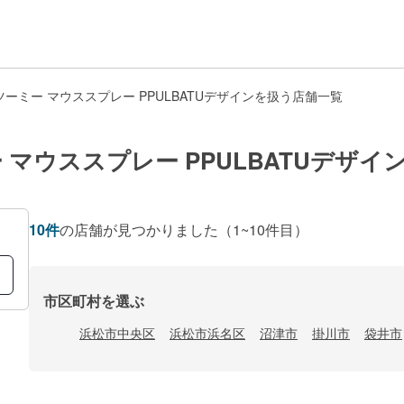
ーミー マウススプレー PPULBATUデザインを扱う店舗一覧
マウススプレー PPULBATUデザイ
10
件
の店舗が見つかりました
（1~10件目）
市区町村を選ぶ
浜松市中央区
浜松市浜名区
沼津市
掛川市
袋井市