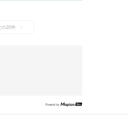
次の
20
件
Powerd by