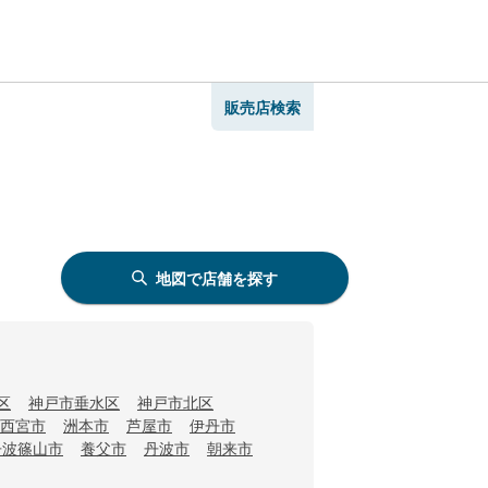
販売店検索
地図で店舗を探す
区
神戸市垂水区
神戸市北区
西宮市
洲本市
芦屋市
伊丹市
丹波篠山市
養父市
丹波市
朝来市