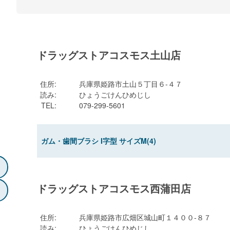
ドラッグストアコスモス土山店
住所
:
兵庫県姫路市土山５丁目６-４７
読み
:
ひょうごけんひめじし
TEL
:
079-299-5601
ガム・歯間ブラシ I字型 サイズM(4)
ドラッグストアコスモス西蒲田店
住所
:
兵庫県姫路市広畑区城山町１４００-８７
読み
:
ひょうごけんひめじし