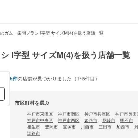
のガム・歯間ブラシ I字型 サイズM(4)を扱う店舗一覧
 I字型 サイズM(4)を扱う店舗一覧
5
件
の店舗が見つかりました
（1~5件目）
市区町村を選ぶ
神戸市東灘区
神戸市灘区
神戸市兵庫区
神戸市長田
神戸市中央区
神戸市西区
姫路市
尼崎市
明石市
相生市
豊岡市
宝塚市
川西市
三田市
加西市
淡路市