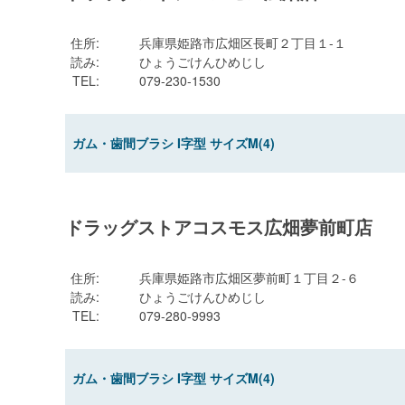
住所
:
兵庫県姫路市広畑区長町２丁目１-１
読み
:
ひょうごけんひめじし
TEL
:
079-230-1530
ガム・歯間ブラシ I字型 サイズM(4)
ドラッグストアコスモス広畑夢前町店
住所
:
兵庫県姫路市広畑区夢前町１丁目２-６
読み
:
ひょうごけんひめじし
TEL
:
079-280-9993
ガム・歯間ブラシ I字型 サイズM(4)