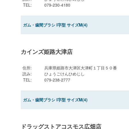
TEL
:
079-230-4180
ガム・歯間ブラシ I字型 サイズM(4)
カインズ姫路大津店
住所
:
兵庫県姫路市大津区大津町１丁目５０番
読み
:
ひょうごけんひめじし
TEL
:
079-238-2777
ガム・歯間ブラシ I字型 サイズM(4)
ドラッグストアコスモス広畑店